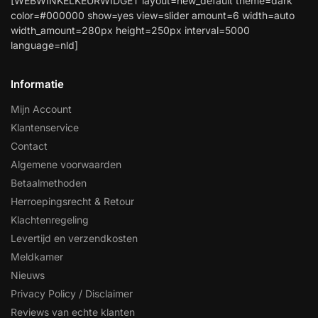
[WEBWINKELKEURWIDGET layout=new_default theme=dark
color=#000000 show=yes view=slider amount=6 width=auto
width_amount=280px height=250px interval=5000
language=nld]
Informatie
Mijn Account
Klantenservice
Contact
Algemene voorwaarden
Betaalmethoden
Herroepingsrecht & Retour
Klachtenregeling
Levertijd en verzendkosten
Meldkamer
Nieuws
Privacy Policy / Disclaimer
Reviews van echte klanten