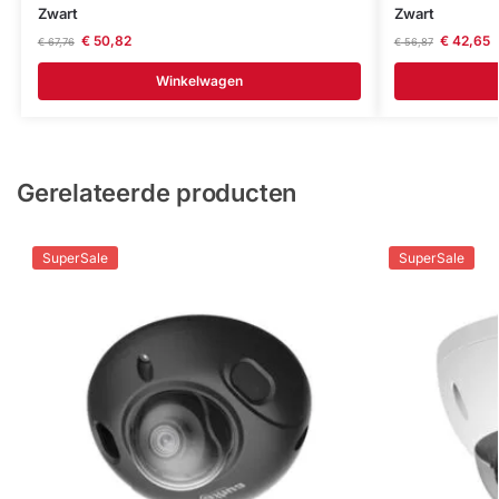
Zwart
Zwart
€
50,82
€
42,65
€
67,76
€
56,87
Winkelwagen
Gerelateerde producten
SuperSale
SuperSale