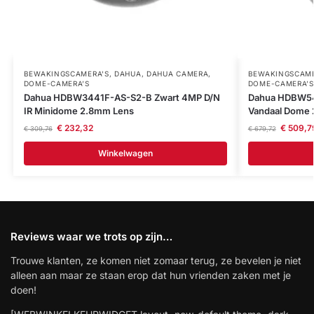
BEWAKINGSCAMERA'S
,
DAHUA
,
DAHUA CAMERA
,
BEWAKINGSCAME
DOME-CAMERA’S
DOME-CAMERA’S
Dahua HDBW3441F-AS-S2-B Zwart 4MP D/N
Dahua HDBW54
IR Minidome 2.8mm Lens
Vandaal Dome 
€
232,32
€
509,7
€
309,76
€
679,72
Winkelwagen
Reviews waar we trots op zijn…
Trouwe klanten, ze komen niet zomaar terug, ze bevelen je niet
alleen aan maar ze staan erop dat hun vrienden zaken met je
doen!