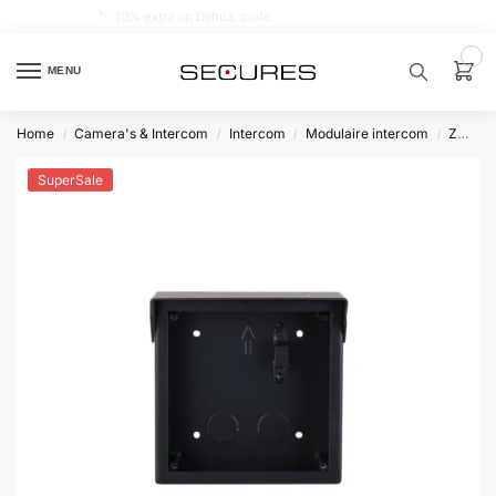
🏷️ 10% extra op Dahua, code
dahuasupersale
0
MENU
Home
Camera's & Intercom
Intercom
Modulaire intercom
Zwart
/
/
/
/
Zoek een
product…
SuperSale
P
O
P
U
L
A
I
R
Alarm
samenstellen
Alarm
met