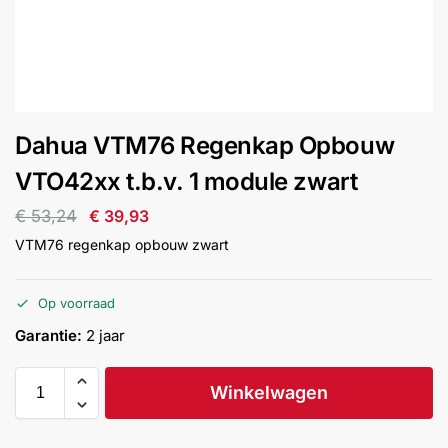
installatie
Alarmsystemen
Account
Contact
Help
Wagen
Camera's
Dahua VTM76 Regenkap Opbouw
&
Intercom
VTO42xx t.b.v. 1 module zwart
€
53,24
€
39,93
Branddetectie
VTM76 regenkap opbouw zwart
Inbraakbeveiliging
Op voorraad
Garantie:
2 jaar
Merken
Winkelwagen
Outlet
SALE