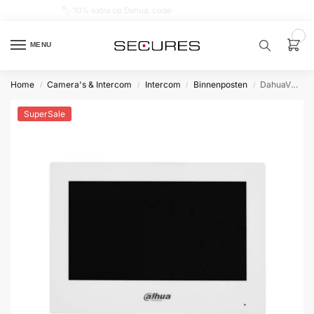
🏷️ 10% extra op Dahua, code
dahuasupersale
0
MENU
Home
Camera's & Intercom
Intercom
Binnenposten
DahuaVTH2621GW-WP Video Intercom 7″ Wi-Fi binnenpost Wit
/
/
/
/
Zoek een
product…
SuperSale
P
O
P
U
L
A
I
R
Alarm
samenstellen
Alarm
met