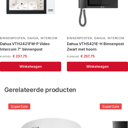
BINNENPOSTEN
,
DAHUA
,
INTERCOM
BINNENPOSTEN
,
DAHUA
,
INTERCOM
Dahua VTH2421FW-P Video
Dahua VTH5421E-H Binnenpost
Intercom 7″ binnenpost
Zwart met hoorn
€
237,75
€
257,75
€
317,02
€
343,64
Winkelwagen
Winkelwagen
Gerelateerde producten
SuperSale
SuperSale