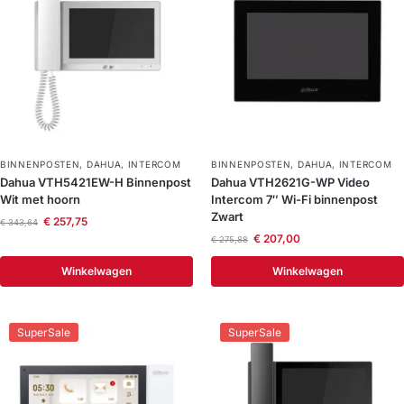
BINNENPOSTEN
,
DAHUA
,
INTERCOM
BINNENPOSTEN
,
DAHUA
,
INTERCOM
Dahua VTH5421EW-H Binnenpost
Dahua VTH2621G-WP Video
Wit met hoorn
Intercom 7″ Wi-Fi binnenpost
Zwart
€
257,75
€
343,64
€
207,00
€
275,88
Winkelwagen
Winkelwagen
SuperSale
SuperSale