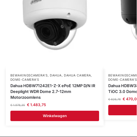
BEWAKINGSCAMERA'S
,
DAHUA
,
DAHUA CAMERA
,
BEWAKINGSCAME
DOME-CAMERA’S
DOME-CAMERA’S
Dahua HDBW71242E1-Z-X ePoE 12MP D/N IR
Dahua HDBW38
Deeplight WDR Dome 2.7-12mm
TiOC 3.0 Dom
Motorzoomlens
€
470,0
€
626,78
€
1.483,75
€
1.978,35
Winkelwagen