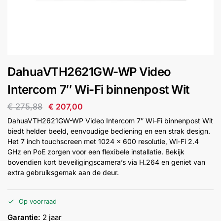
installatie
Alarmsystemen
Account
Contact
Help
Wagen
Camera's
DahuaVTH2621GW-WP Video
&
Intercom
Intercom 7″ Wi-Fi binnenpost Wit
€
275,88
€
207,00
Branddetectie
DahuaVTH2621GW-WP Video Intercom 7″ Wi-Fi binnenpost Wit
biedt helder beeld, eenvoudige bediening en een strak design.
Het 7 inch touchscreen met 1024 x 600 resolutie, Wi-Fi 2.4
Inbraakbeveiliging
GHz en PoE zorgen voor een flexibele installatie. Bekijk
bovendien kort beveiligingscamera’s via H.264 en geniet van
Merken
extra gebruiksgemak aan de deur.
Op voorraad
Outlet
SALE
Garantie:
2 jaar