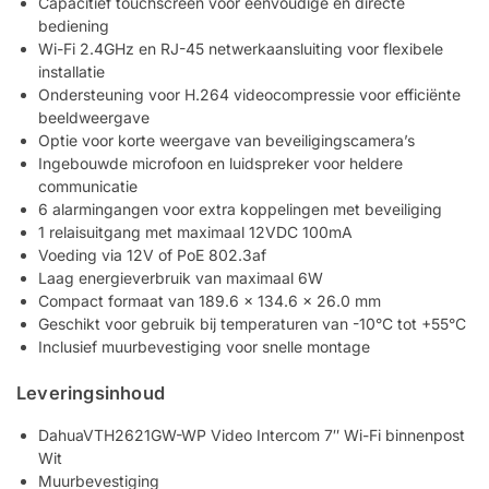
Capacitief touchscreen voor eenvoudige en directe
bediening
Wi-Fi 2.4GHz en RJ-45 netwerkaansluiting voor flexibele
installatie
Ondersteuning voor H.264 videocompressie voor efficiënte
beeldweergave
Optie voor korte weergave van beveiligingscamera’s
Ingebouwde microfoon en luidspreker voor heldere
communicatie
6 alarmingangen voor extra koppelingen met beveiliging
1 relaisuitgang met maximaal 12VDC 100mA
Voeding via 12V of PoE 802.3af
Laag energieverbruik van maximaal 6W
Compact formaat van 189.6 x 134.6 x 26.0 mm
Geschikt voor gebruik bij temperaturen van -10°C tot +55°C
Inclusief muurbevestiging voor snelle montage
Leveringsinhoud
DahuaVTH2621GW-WP Video Intercom 7″ Wi-Fi binnenpost
Wit
Muurbevestiging