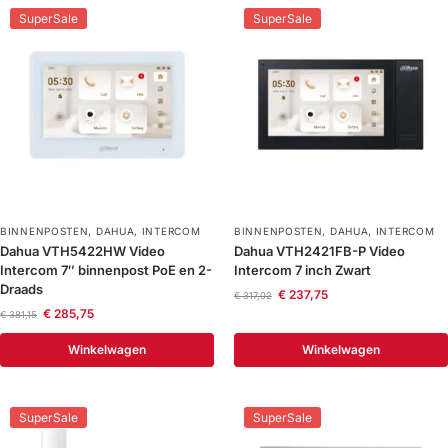
SuperSale
SuperSale
BINNENPOSTEN
,
DAHUA
,
INTERCOM
BINNENPOSTEN
,
DAHUA
,
INTERCOM
Dahua VTH5422HW Video
Dahua VTH2421FB-P Video
Intercom 7″ binnenpost PoE en 2-
Intercom 7 inch Zwart
Draads
€
237,75
€
317,02
€
285,75
€
381,15
Winkelwagen
Winkelwagen
SuperSale
SuperSale