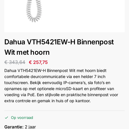
installatie
Alarmsystemen
Account
Contact
Help
Wagen
Camera's
Dahua VTH5421EW-H Binnenpost
&
Intercom
Wit met hoorn
€
343,64
€
257,75
Branddetectie
Dahua VTH5421EW-H Binnenpost Wit met hoorn biedt
comfortabele deurcommunicatie via een helder 7 inch
touchscreen. Bekijk eenvoudig IP-camera’s, sla foto’s en
Inbraakbeveiliging
opnames op met optionele microSD-kaart en profiteer van
voeding via PoE. Een stijlvolle en praktische binnenpost voor
Merken
extra controle en gemak in huis of op kantoor.
Op voorraad
Outlet
SALE
Garantie:
2 jaar