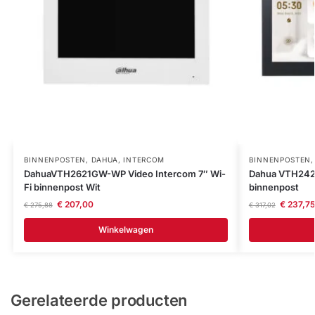
BINNENPOSTEN
,
DAHUA
,
INTERCOM
BINNENPOSTEN
DahuaVTH2621GW-WP Video Intercom 7″ Wi-
Dahua VTH2421
Fi binnenpost Wit
binnenpost
€
207,00
€
237,75
€
275,88
€
317,02
Winkelwagen
Gerelateerde producten