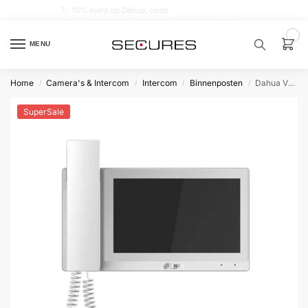
🏷️ 10% extra op Dahua, code
dahuasupersale
0
MENU
Home
Camera's & Intercom
Intercom
Binnenposten
Dahua VTH5421EW-H Binnenpost Wit met hoorn
/
/
/
/
Zoek een
product…
SuperSale
P
O
P
U
L
A
I
R
Alarm
samenstellen
Alarm
met