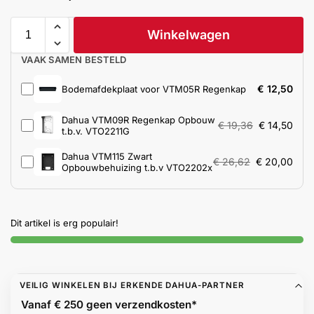
Help &
service
Winkelwagen
VAAK SAMEN BESTELD
€
12,50
Bodemafdekplaat voor VTM05R Regenkap
Dahua VTM09R Regenkap Opbouw
€
19,36
€
14,50
t.b.v. VTO2211G
Dahua VTM115 Zwart
€
26,62
€
20,00
Opbouwbehuizing t.b.v VTO2202x
Dit artikel is erg populair!
VEILIG WINKELEN BIJ ERKENDE DAHUA-PARTNER
Vanaf € 250 geen
verzendkosten*