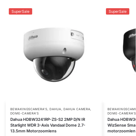
SuperSale
SuperSale
BEWAKINGSCAMERA'S
,
DAHUA
,
DAHUA CAMERA
,
BEWAKINGSCAME
DOME-CAMERA’S
DOME-CAMERA’S
Dahua HDBW3241RP-ZS-S2 2MP D/N IR
Dahua HDBW36
Starlight WDR 3-Axis Vandaal Dome 2.7-
WizSense Smar
13.5mm Motorzoomlens
motorzoomlen