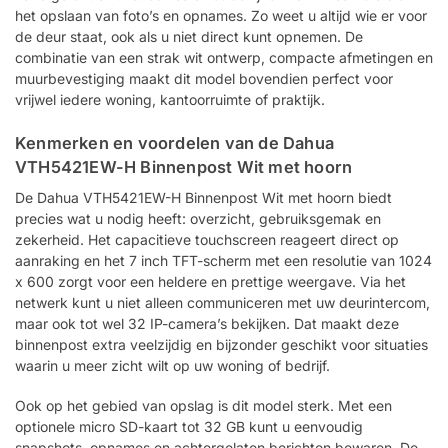
het opslaan van foto’s en opnames. Zo weet u altijd wie er voor
de deur staat, ook als u niet direct kunt opnemen. De
combinatie van een strak wit ontwerp, compacte afmetingen en
muurbevestiging maakt dit model bovendien perfect voor
vrijwel iedere woning, kantoorruimte of praktijk.
Kenmerken en voordelen van de Dahua
VTH5421EW-H Binnenpost Wit met hoorn
De Dahua VTH5421EW-H Binnenpost Wit met hoorn biedt
precies wat u nodig heeft: overzicht, gebruiksgemak en
zekerheid. Het capacitieve touchscreen reageert direct op
aanraking en het 7 inch TFT-scherm met een resolutie van 1024
x 600 zorgt voor een heldere en prettige weergave. Via het
netwerk kunt u niet alleen communiceren met uw deurintercom,
maar ook tot wel 32 IP-camera’s bekijken. Dat maakt deze
binnenpost extra veelzijdig en bijzonder geschikt voor situaties
waarin u meer zicht wilt op uw woning of bedrijf.
Ook op het gebied van opslag is dit model sterk. Met een
optionele micro SD-kaart tot 32 GB kunt u eenvoudig
snapshots, opnames en achtergelaten berichten bewaren. De