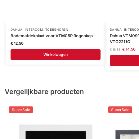
DAHUA
,
INTERCOM
,
TOEBEHOREN
DAHUA
,
INTERC
Bodemafdekplaat voor VTM05R Regenkap
Dahua VTM09R 
VTO2211G
€
12,50
€
14,50
€
19,36
Winkelwagen
Vergelijkbare producten
SuperSale
SuperSale