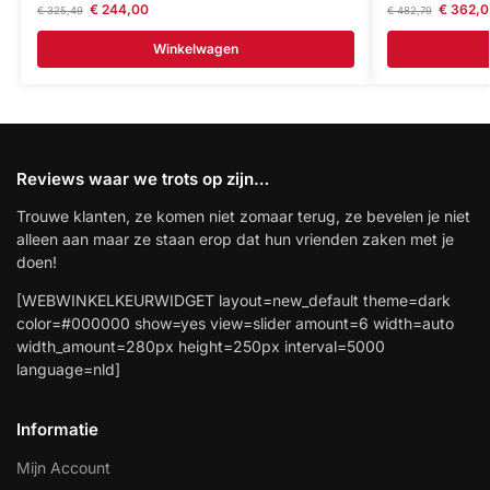
€
244,00
€
362,0
€
325,49
€
482,79
Winkelwagen
Reviews waar we trots op zijn…
Trouwe klanten, ze komen niet zomaar terug, ze bevelen je niet
alleen aan maar ze staan erop dat hun vrienden zaken met je
doen!
[WEBWINKELKEURWIDGET layout=new_default theme=dark
color=#000000 show=yes view=slider amount=6 width=auto
width_amount=280px height=250px interval=5000
language=nld]
Informatie
Mijn Account