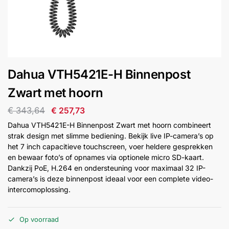
installatie
Alarmsystemen
Account
Contact
Help
Wagen
Camera's
Dahua VTH5421E-H Binnenpost
&
Intercom
Zwart met hoorn
€
343,64
€
257,73
Branddetectie
Dahua VTH5421E-H Binnenpost Zwart met hoorn combineert
strak design met slimme bediening. Bekijk live IP-camera’s op
het 7 inch capacitieve touchscreen, voer heldere gesprekken
Inbraakbeveiliging
en bewaar foto’s of opnames via optionele micro SD-kaart.
Dankzij PoE, H.264 en ondersteuning voor maximaal 32 IP-
Merken
camera’s is deze binnenpost ideaal voor een complete video-
intercomoplossing.
Outlet
SALE
Op voorraad