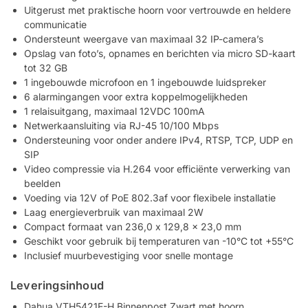
Uitgerust met praktische hoorn voor vertrouwde en heldere
communicatie
Ondersteunt weergave van maximaal 32 IP-camera’s
Opslag van foto’s, opnames en berichten via micro SD-kaart
tot 32 GB
1 ingebouwde microfoon en 1 ingebouwde luidspreker
6 alarmingangen voor extra koppelmogelijkheden
1 relaisuitgang, maximaal 12VDC 100mA
Netwerkaansluiting via RJ-45 10/100 Mbps
Ondersteuning voor onder andere IPv4, RTSP, TCP, UDP en
SIP
Video compressie via H.264 voor efficiënte verwerking van
beelden
Voeding via 12V of PoE 802.3af voor flexibele installatie
Laag energieverbruik van maximaal 2W
Compact formaat van 236,0 x 129,8 x 23,0 mm
Geschikt voor gebruik bij temperaturen van -10°C tot +55°C
Inclusief muurbevestiging voor snelle montage
Leveringsinhoud
Dahua VTH5421E-H Binnenpost Zwart met hoorn