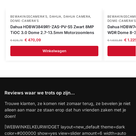
BEWAKINGSCAMERA'S
,
DAHUA
,
DAHUA CAMERA
,
BEWAKINGSCAME
DOME-CAMERA’S
DOME-CAMERA’S
Dahua HDBW3849R1-ZAS-PV-S5 Zwart 8MP
Dahua HDBW74
TiOC 3.0 Dome 2.7-13.5mm Motorzoomlens
WDR Dome 8-
€
470,09
€
1.22
€
626,78
€
1.633,86
Winkelwagen
Reviews waar we trots op zijn…
Trouwe klanten, ze komen niet zomaar terug, ze bevelen je niet
alleen aan maar ze staan erop dat hun vrienden zaken met je
doen!
[WEBWINKELKEURWIDGET layout=new_default theme=dark
color=#000000 show=yes view=slider amount=6 width=auto