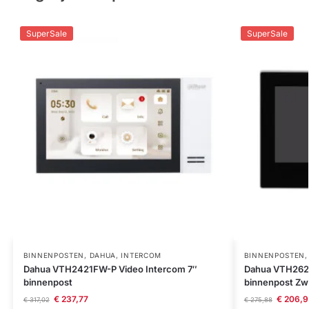
SuperSale
SuperSale
BINNENPOSTEN
,
DAHUA
,
INTERCOM
BINNENPOSTEN
Dahua VTH2421FW-P Video Intercom 7″
Dahua VTH2621
binnenpost
binnenpost Zw
€
237,77
€
206,9
€
317,02
€
275,88