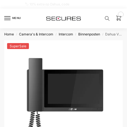
🏷️ 10% extra op Dahua, code
dahuasupersale
0
MENU
Home
Camera's & Intercom
Intercom
Binnenposten
Dahua VTH5421E-H Binnenpost Zwart met hoorn
/
/
/
/
Zoek een
product…
SuperSale
P
O
P
U
L
A
I
R
Alarm
samenstellen
Alarm
met