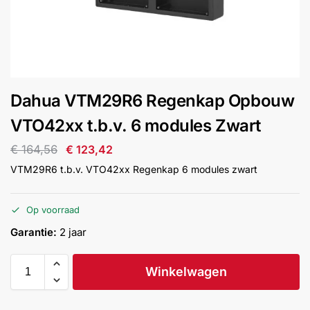
installatie
Alarmsystemen
Account
Contact
Help
Wagen
Camera's
Dahua VTM29R6 Regenkap Opbouw
&
Intercom
VTO42xx t.b.v. 6 modules Zwart
€
164,56
€
123,42
Branddetectie
VTM29R6 t.b.v. VTO42xx Regenkap 6 modules zwart
Inbraakbeveiliging
Op voorraad
Garantie:
2 jaar
Merken
Winkelwagen
Outlet
SALE