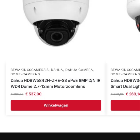
BEWAKINGSCAMERA'S
,
DAHUA
,
DAHUA CAMERA
,
BEWAKINGSCAME
DOME-CAMERA’S
DOME-CAMERA’S
Dahua HDBW5842H-ZHE-S3 ePoE 8MP D/N IR
Dahua HDBW34
WDR Dome 2.7-12mm Motorzoomlens
Smart Dual Li
€
537,00
€
269,1
€
796,00
€
358,85
Winkelwagen