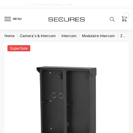
🏷️ 10% extra op Dahua, code
dahuasupersale
0
MENU
Home
Camera's & Intercom
Intercom
Modulaire intercom
Zwart
/
/
/
/
Zoek een
product…
SuperSale
P
O
P
U
L
A
I
R
Alarm
samenstellen
Alarm
met