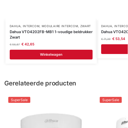
DAHUA
,
INTERCOM
,
MODULAIRE INTERCOM
,
ZWART
DAHUA
,
INTERC
Dahua VTO4202FB-MB1 1-voudige beldrukker
Dahua VTO4202
Zwart
€
53,54
€
71,39
€
42,65
€
56,87
Winkelwagen
Gerelateerde producten
SuperSale
SuperSale