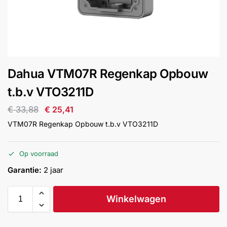
installatie
Alarmsystemen
Account
Contact
Help
Wagen
Camera's
Dahua VTM07R Regenkap Opbouw
&
Intercom
t.b.v VTO3211D
€
33,88
€
25,41
Branddetectie
VTM07R Regenkap Opbouw t.b.v VTO3211D
Inbraakbeveiliging
Op voorraad
Garantie:
2 jaar
Merken
Winkelwagen
Outlet
SALE