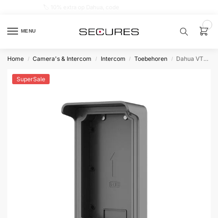
🏷️ 10% extra op Dahua, code
dahuasupersale
0
MENU
Home
Camera's & Intercom
Intercom
Toebehoren
Dahua VTM07R Regenkap Opbouw t.b.v VTO3211D
/
/
/
/
Zoek een
product…
SuperSale
P
O
P
U
L
A
I
R
Alarm
samenstellen
Alarm
met