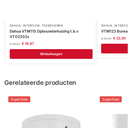
DAHUA
,
INTERCOM
,
TOEBEHOREN
DAHUA
,
INTERC
Dahua VTM115 Opbouwbehuizing t.b.v
VTM123 Burea
VTO2202x
€
22,50
€
29,04
€
19,97
€
26,62
Winkelwagen
Gerelateerde producten
SuperSale
SuperSale