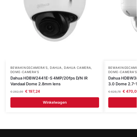
BEWAKINGSCAMERA'S
,
DAHUA
,
DAHUA CAMERA
,
BEWAKINGSCAME
DOME-CAMERA’S
DOME-CAMERA’S
Dahua HDBW2441E-S 4MP/20fps D/N IR
Dahua HDBW38
Vandaal Dome 2.8mm lens
3.0 Dome 2.7
€
197,24
€
470,0
€
262,99
€
626,78
Winkelwagen