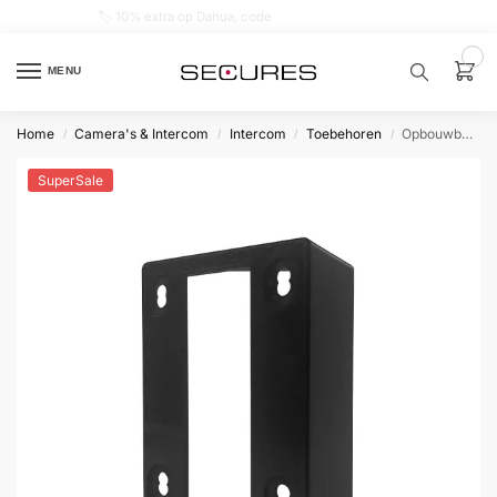
🏷️ 10% extra op Dahua, code
dahuasupersale
0
MENU
Home
Camera's & Intercom
Intercom
Toebehoren
Opbouwbak Schuin 30 graden voor VTM05R Regenkap
/
/
/
/
Zoek een
product…
SuperSale
P
O
P
U
L
A
I
R
Alarm
samenstellen
Alarm
met