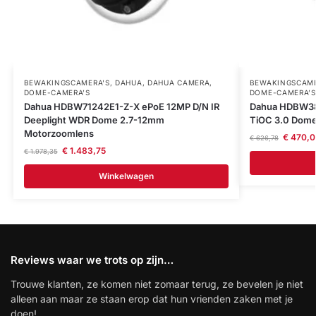
BEWAKINGSCAMERA'S
,
DAHUA
,
DAHUA CAMERA
,
BEWAKINGSCAME
DOME-CAMERA’S
DOME-CAMERA’S
Dahua HDBW71242E1-Z-X ePoE 12MP D/N IR
Dahua HDBW38
Deeplight WDR Dome 2.7-12mm
TiOC 3.0 Dom
Motorzoomlens
€
470,0
€
626,78
€
1.483,75
€
1.978,35
Winkelwagen
Reviews waar we trots op zijn…
Trouwe klanten, ze komen niet zomaar terug, ze bevelen je niet
alleen aan maar ze staan erop dat hun vrienden zaken met je
doen!