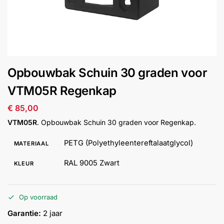
installatie
Alarmsystemen
Account
Contact
Help
Wagen
Camera's
Opbouwbak Schuin 30 graden voor
&
Intercom
VTM05R Regenkap
€
85,00
Branddetectie
VTM05R
. Opbouwbak Schuin 30 graden voor Regenkap.
PETG (Polyethyleentereftalaatglycol)
MATERIAAL
Inbraakbeveiliging
RAL 9005 Zwart
KLEUR
Merken
Op voorraad
Outlet
SALE
Garantie:
2 jaar