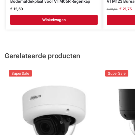
Bodemafdekplaat voor VTM05R Regenkap
VTM123 Burea
€
12,50
€
21,75
€
29,04
Winkelwagen
Gerelateerde producten
SuperSale
SuperSale