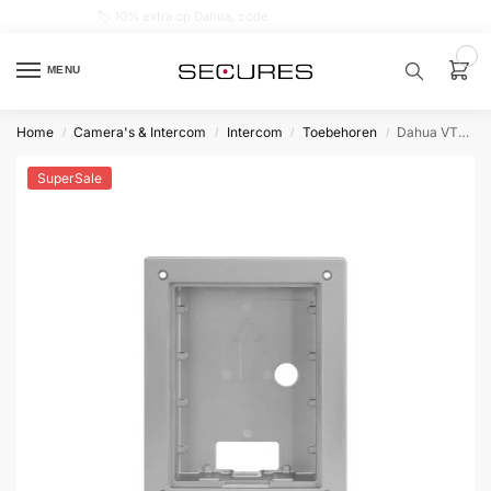
🏷️ 10% extra op Dahua, code
dahuasupersale
0
MENU
Home
Camera's & Intercom
Intercom
Toebehoren
Dahua VTM114 Inbouwbehuizing t.b.v VTO2202x
/
/
/
/
Zoek een
product…
SuperSale
P
O
P
U
L
A
I
R
Alarm
samenstellen
Alarm
met