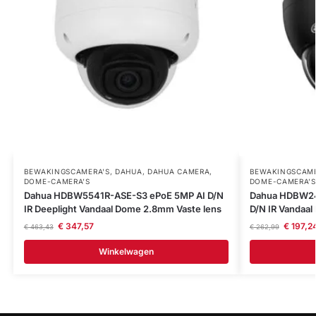
BEWAKINGSCAMERA'S
,
DAHUA
,
DAHUA CAMERA
,
BEWAKINGSCAME
DOME-CAMERA’S
DOME-CAMERA’S
Dahua HDBW5541R-ASE-S3 ePoE 5MP AI D/N
Dahua HDBW24
IR Deeplight Vandaal Dome 2.8mm Vaste lens
D/N IR Vandaa
€
347,57
€
197,2
€
463,43
€
262,99
Winkelwagen