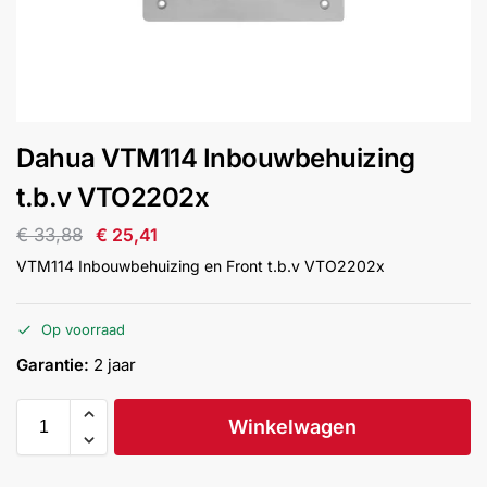
installatie
Alarmsystemen
Account
Contact
Help
Wagen
Camera's
Dahua VTM114 Inbouwbehuizing
&
Intercom
t.b.v VTO2202x
€
33,88
€
25,41
Branddetectie
VTM114 Inbouwbehuizing en Front t.b.v VTO2202x
Inbraakbeveiliging
Op voorraad
Garantie:
2 jaar
Merken
Winkelwagen
Outlet
SALE