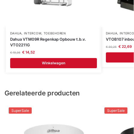
DAHUA
,
INTERCOM
,
TOEBEHOREN
DAHUA
,
INTERC
Dahua VTM09R Regenkap Opbouw t.b.v.
VTOB107 inbo
VTO2211G
€
22,69
€
30,25
€
14,52
€
19,36
Winkelwagen
Gerelateerde producten
SuperSale
SuperSale