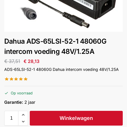
installatie
Alarmsystemen
Account
Contact
Help
Wagen
Camera's
Dahua ADS-65LSI-52-1 48060G
&
Intercom
intercom voeding 48V/1.25A
€
37,51
€
28,13
Branddetectie
ADS-65LSI-52-1 48060G Dahua intercom voeding 48V/1.25A
Inbraakbeveiliging
Op voorraad
Merken
Garantie:
2 jaar
Outlet
SALE
Winkelwagen