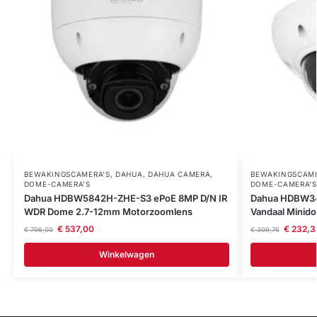
BEWAKINGSCAMERA'S
,
DAHUA
,
DAHUA CAMERA
,
BEWAKINGSCAME
DOME-CAMERA’S
DOME-CAMERA’S
Dahua HDBW5842H-ZHE-S3 ePoE 8MP D/N IR
Dahua HDBW34
WDR Dome 2.7-12mm Motorzoomlens
Vandaal Minid
€
537,00
€
232,3
€
796,00
€
309,76
Winkelwagen