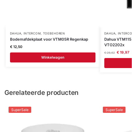
DAHUA
,
INTERCOM
,
TOEBEHOREN
DAHUA
,
INTERC
Bodemafdekplaat voor VTM05R Regenkap
Dahua VTM115 
VTO2202x
€
12,50
€
19,97
€
26,62
Winkelwagen
Gerelateerde producten
SuperSale
SuperSale