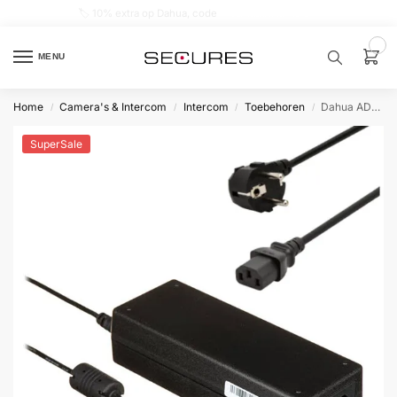
🏷️ 10% extra op Dahua, code
dahuasupersale
0
MENU
Home
Camera's & Intercom
Intercom
Toebehoren
Dahua ADS-65LSI-52-1 48060G intercom voeding 48V/1.25A
/
/
/
/
Zoek een
product…
SuperSale
P
O
P
U
L
A
I
R
Alarm
samenstellen
Alarm
met