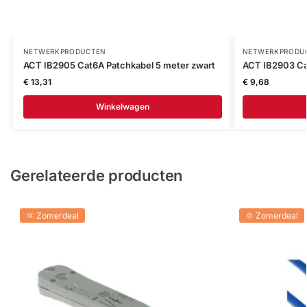
NETWERKPRODUCTEN
NETWERKPRODU
ACT IB2905 Cat6A Patchkabel 5 meter zwart
ACT IB2903 Ca
€
13,31
€
9,68
Winkelwagen
Gerelateerde producten
🌞 Zomerdeal
🌞 Zomerdeal