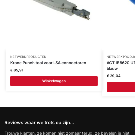
NETWERKPRODUCTEN
NETWERKPRODU
Krone Punch tool voor LSA connectoren
ACT IB8620 UT
blauw
€
85,91
€
29,04
Winkelwagen
Reviews waar we trots op zijn…
Trouwe klanten, ze komen niet zomaar terug, ze bevelen je niet