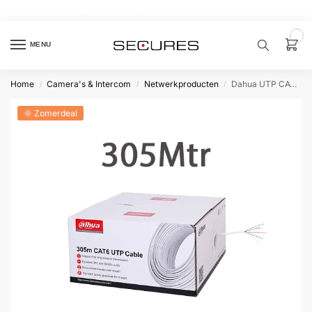
🏷️ 10% extra op Dahua, code
dahuasupersale
0
MENU
Home
Camera's & Intercom
Netwerkproducten
Dahua UTP CAT6 Kabel 305m
/
/
/
Zoek een
product…
🌞 Zomerdeal
P
O
P
U
L
A
I
R
Alarm
samenstellen
Alarm
met