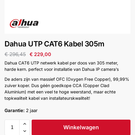
installatie
Alarmsystemen
Account
Contact
Help
Wagen
Camera's
Dahua UTP CAT6 Kabel 305m
&
Intercom
€
296,45
€
229,00
Dahua CAT6 UTP netwerk kabel per doos van 305 meter,
Branddetectie
harde kern. perfect voor installatie van Dahua IP camera’s
De aders zijn van massief OFC (Oxygen Free Copper), 99,99%
zuiver koper. Dus géén goedkope CCA (Copper Clad
Inbraakbeveiliging
Aluminium) met een veel te hoge weerstand, maar echte
topkwaliteit kabel van installateurskwaliteit!
Merken
Garantie:
2 jaar
Outlet
SALE
Winkelwagen