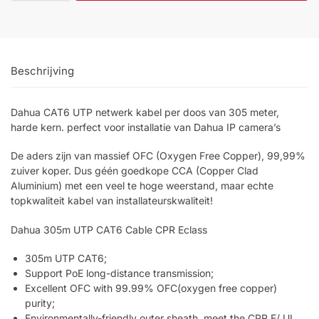
Help &
service
Beschrijving
Dahua CAT6 UTP netwerk kabel per doos van 305 meter,
harde kern. perfect voor installatie van Dahua IP camera’s
De aders zijn van massief OFC (Oxygen Free Copper), 99,99%
zuiver koper. Dus géén goedkope CCA (Copper Clad
Aluminium) met een veel te hoge weerstand, maar echte
topkwaliteit kabel van installateurskwaliteit!
Dahua 305m UTP CAT6 Cable CPR Eclass
305m UTP CAT6;
Support PoE long-distance transmission;
Excellent OFC with 99.99% OFC(oxygen free copper)
purity;
Environmentally-friendly outer sheath, meet the CPR E/ UL