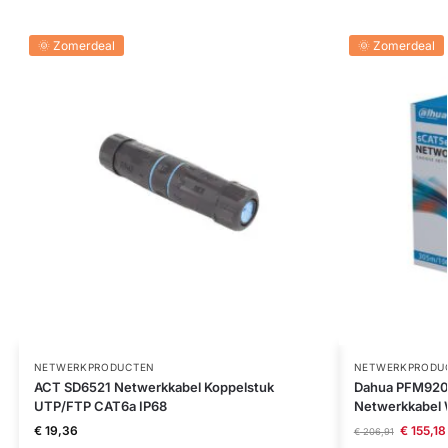
🌞 Zomerdeal
🌞 Zomerdeal
NETWERKPRODUCTEN
NETWERKPRODU
ACT SD6521 Netwerkkabel Koppelstuk
Dahua PFM920
UTP/FTP CAT6a IP68
Netwerkkabel W
€
19,36
€
155,18
€
206,91