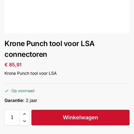
installatie
Alarmsystemen
Account
Contact
Help
Wagen
Camera's
Krone Punch tool voor LSA
&
Intercom
connectoren
€
85,91
Branddetectie
Krone Punch tool voor LSA
Inbraakbeveiliging
Op voorraad
Garantie:
2 jaar
Merken
Winkelwagen
Outlet
SALE