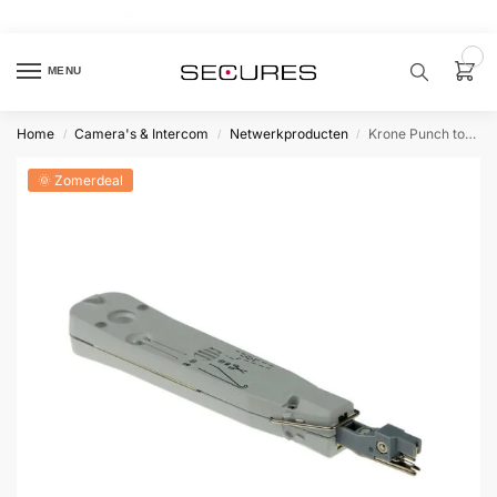
🏷️ 10% extra op Dahua, code
dahuasupersale
0
MENU
Home
Camera's & Intercom
Netwerkproducten
Krone Punch tool voor LSA connectoren
/
/
/
Zoek een
product…
🌞 Zomerdeal
P
O
P
U
L
A
I
R
Alarm
samenstellen
Alarm
met