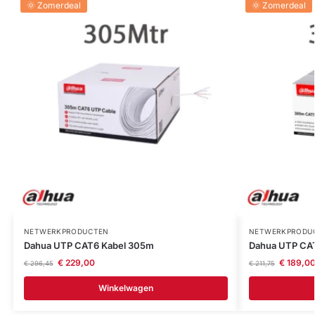
🌞 Zomerdeal
🌞 Zomerdeal
NETWERKPRODUCTEN
NETWERKPRODU
Dahua UTP CAT6 Kabel 305m
Dahua UTP CA
€
229,00
€
189,0
€
296,45
€
211,75
Winkelwagen