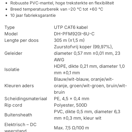
Robuuste PVC-mantel, hoge treksterkte en flexibiliteit
Breed temperatuurbereik van –20 °C tot +60 °C
10 jaar fabrieksgarantie
Type
UTP CAT6 kabel
Model
DH-PFM920I-6U-C
Lengte per doos
305 m (±1,5 m)
Zuurstofvrij koper (99,97%),
Geleider
diameter 0,57 mm ±0,01 mm, 23
AWG
HDPE, dikte 0,21 mm, diameter 1,0
Isolatie
mm ±0,1 mm
Blauw/wit-blauw, oranje/wit-
Kleuren aders
oranje, groen/wit-groen, bruin/wit-
bruin
Scheidingsmateriaal
PE, 4,5 × 0,4 mm
Rip cord
Polyester, 500D
PVC, dikte 0,5 mm, diameter 6,3
Buitensheath
mm ±0,3 mm, kleur wit
Elektrisch – DC
Max. 7,5 Ω/100 m
weerstand