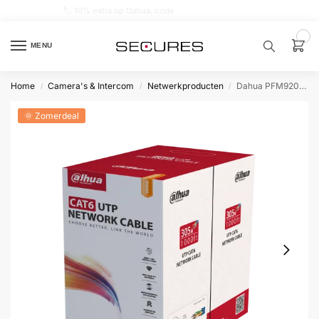
🏷️ 10% extra op Dahua, code
dahuasupersale
0
MENU
Home
Camera's & Intercom
Netwerkproducten
Dahua PFM920I-6U-C-orange UTP Cat6 Oranje 305 meter in doos
/
/
/
Zoek een
product…
🌞 Zomerdeal
P
O
P
U
L
A
I
R
Alarm
samenstellen
Alarm
met