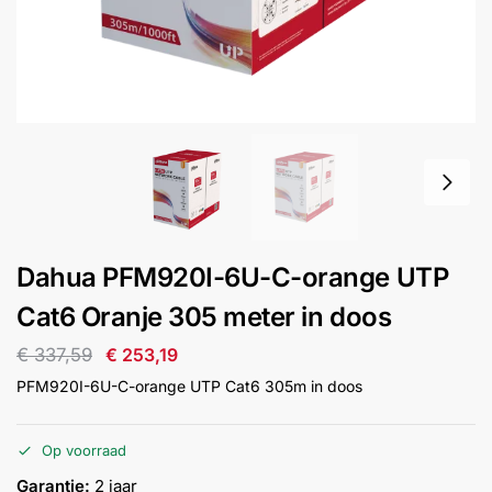
installatie
Alarmsystemen
Account
Contact
Help
Wagen
Camera's
&
Intercom
Branddetectie
Dahua PFM920I-6U-C-orange UTP
Cat6 Oranje 305 meter in doos
Inbraakbeveiliging
€
337,59
€
253,19
Merken
PFM920I-6U-C-orange UTP Cat6 305m in doos
Outlet
Op voorraad
SALE
Garantie:
2 jaar