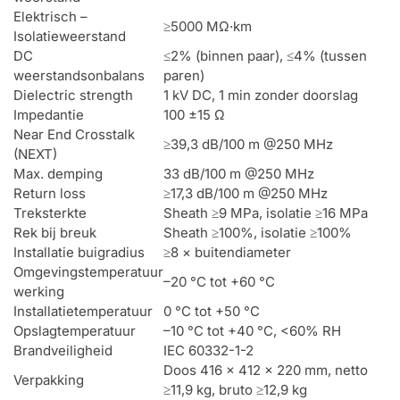
Elektrisch –
≥5000 MΩ·km
Isolatieweerstand
DC
≤2% (binnen paar), ≤4% (tussen
weerstandsonbalans
paren)
Dielectric strength
1 kV DC, 1 min zonder doorslag
Impedantie
100 ±15 Ω
Near End Crosstalk
≥39,3 dB/100 m @250 MHz
(NEXT)
Max. demping
33 dB/100 m @250 MHz
Return loss
≥17,3 dB/100 m @250 MHz
Treksterkte
Sheath ≥9 MPa, isolatie ≥16 MPa
Rek bij breuk
Sheath ≥100%, isolatie ≥100%
Installatie buigradius
≥8 × buitendiameter
Omgevingstemperatuur
–20 °C tot +60 °C
werking
Installatietemperatuur
0 °C tot +50 °C
Opslagtemperatuur
–10 °C tot +40 °C, <60% RH
Brandveiligheid
IEC 60332-1-2
Doos 416 × 412 × 220 mm, netto
Verpakking
≥11,9 kg, bruto ≥12,9 kg