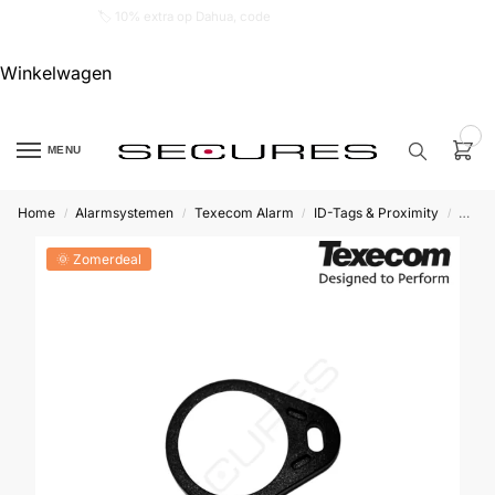
🏷️ 10% extra op Dahua, code
dahuasupersale
Winkelwagen
0
MENU
Home
Alarmsystemen
Texecom Alarm
ID-Tags & Proximity
Texec
/
/
/
/
Zoek een
product…
🌞 Zomerdeal
P
O
P
U
L
A
I
R
Alarm
samenstellen