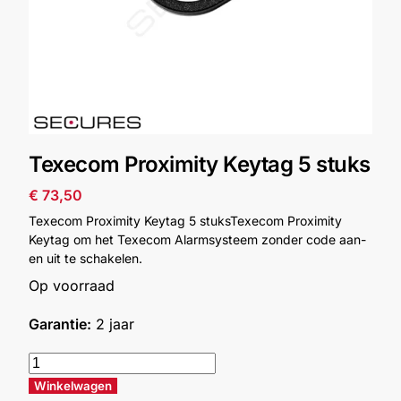
Alarm
met
installatie
Alarmsystemen
Texecom Proximity Keytag 5 stuks
Account
Contact
Help
Wagen
Camera's
€
73,50
&
Intercom
Texecom Proximity Keytag 5 stuksTexecom Proximity
Keytag om het Texecom Alarmsysteem zonder code aan-
en uit te schakelen.
Branddetectie
Op voorraad
Garantie:
2 jaar
Inbraakbeveiliging
Merken
Winkelwagen