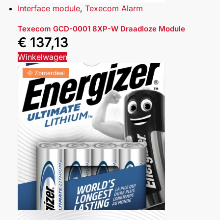
Interface module
,
Texecom Alarm
Texecom GCD-0001 8XP-W Draadloze Module
€
137,13
Winkelwagen
🌞 Zomerdeal