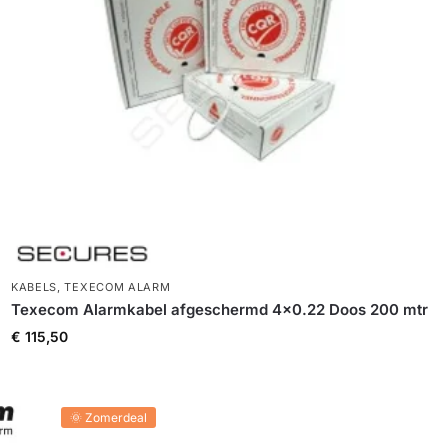
KABELS
,
TEXECOM ALARM
Texecom Alarmkabel afgeschermd 4×0.22 Doos 200 mtr
€
115,50
🌞 Zomerdeal