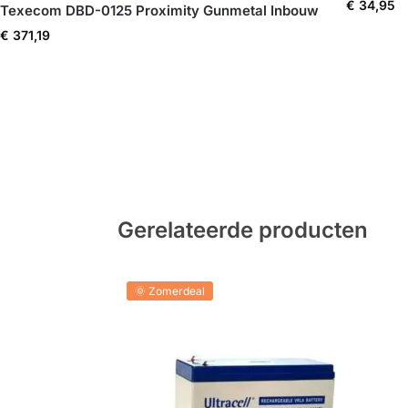
€
34,95
Texecom DBD-0125 Proximity Gunmetal Inbouw
€
371,19
Gerelateerde producten
🌞 Zomerdeal