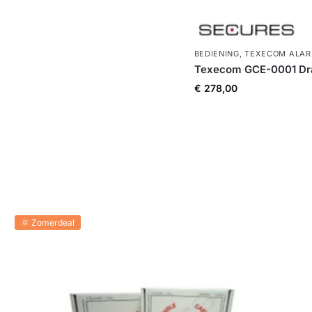
BEDIENING
,
TEXECOM ALA
Texecom GCE-0001 Dr
€
278,00
🌞 Zomerdeal