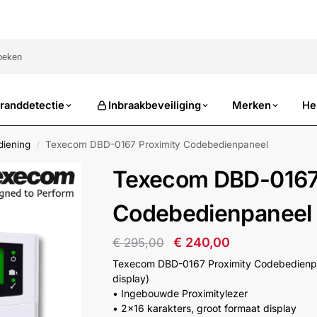
sale
randdetectie
Inbraakbeveiliging
Merken
He
diening
Texecom DBD-0167 Proximity Codebedienpaneel
/
Texecom DBD-0167 
Codebedienpaneel
€
240,00
€
295,00
Texecom DBD-0167 Proximity Codebedienpa
display)
• Ingebouwde Proximitylezer
• 2×16 karakters, groot formaat display