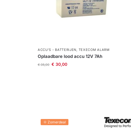
ACCU'S - BATTERIJEN
,
TEXECOM ALARM
Oplaadbare lood accu 12V 7Ah
€
30,00
€
35,00
🌞 Zomerdeal