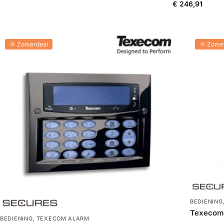
€
246,91
🌞 Zomerdeal
🌞 Zome
BEDIENING
Texecom 
BEDIENING
,
TEXECOM ALARM