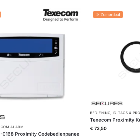
🌞 Zomerdeal
BEDIENING
,
ID-TAGS & PR
Texecom Proximity Ke
ECOM ALARM
€
73,50
0168 Proximity Codebedienpaneel