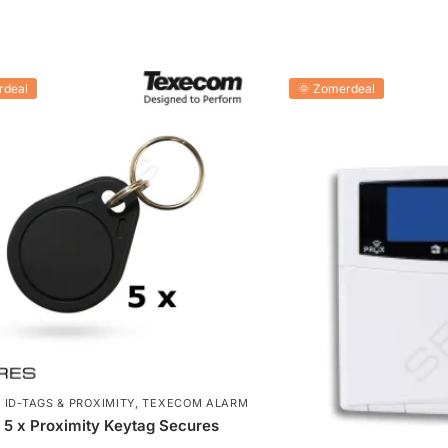
rdeal
🌞 Zomerdeal
,
ID-TAGS & PROXIMITY
,
TEXECOM ALARM
5 x Proximity Keytag Secures