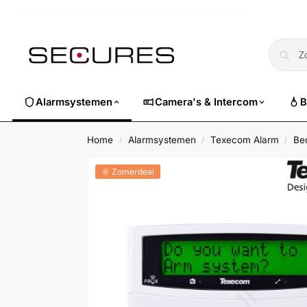
🏷️ Nu 10% EXTRA korting op alle Dahua. Gebruik code
dahuasuper
Alarmsystemen
Camera's & Intercom
B
Home
Alarmsystemen
Texecom Alarm
Be
/
/
/
🌞 Zomerdeal