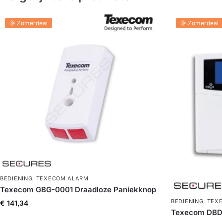
🌞 Zomerdeal
🌞 Zomerdeal
BEDIENING
,
TEXECOM ALARM
Texecom GBG-0001 Draadloze Paniekknop
BEDIENING
,
TEX
€
141,34
Texecom DBD-