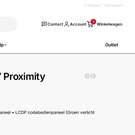
+31 (0)251 77 00 20
↩ Retour / herroepen
Zoeken
0
Contact
Account
lp
Outlet
SALE
Proximity
neel • LCDP codebedienpaneel (Groen verlicht