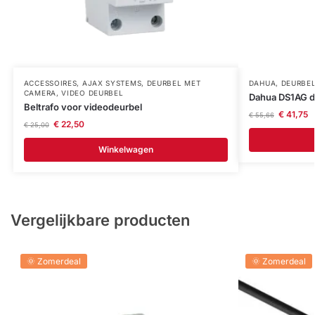
ACCESSOIRES
,
AJAX SYSTEMS
,
DEURBEL MET
DAHUA
,
DEURBE
CAMERA
,
VIDEO DEURBEL
Dahua DS1AG d
Beltrafo voor videodeurbel
€
41,75
€
55,66
€
22,50
€
25,00
Winkelwagen
Vergelijkbare producten
🌞 Zomerdeal
🌞 Zomerdeal