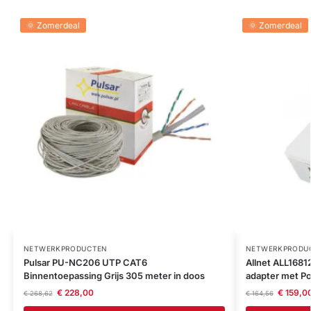
🌞 Zomerdeal
🌞 Zomerdeal
NETWERKPRODUCTEN
NETWERKPRODU
Pulsar PU-NC206 UTP CAT6
Allnet ALL1681
Binnentoepassing Grijs 305 meter in doos
adapter met Po
€
228,00
€
159,0
€
268,62
€
164,56