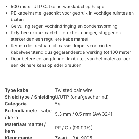
500 meter UTP Cat5e netwerkkabel op haspel
PE kabelmantel geschikt voor gebruik in vochtige ruimtes en
buiten
Gelvulling tegen vochtindringing en condensvorming
Polytheen kabelmantel is drukbestendiger, stugger en
sterker dan een reguliere kabelmantel
Kernen die bestaan uit massief koper voor minder
kabelweerstand dus gegarandeerde werking tot 100 meter
Door betere en langdurige flexibiliteit van het materiaal ook
een kleinere kans op ader breuken
Type kabel
Twisted pair wire
Shield type / Shielding
U/UTP (onafgeschermd)
Categorie
5e
Buitendiameter kabel
5,3 mm / 0,5 mm (AWG24)
/ kern
Materiaal mantel /
PE / Cu (99,99%)
kern
Kleur mantel
Zwart – RAL9005