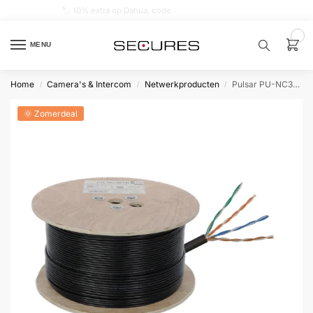
🏷️ 10% extra op Dahua, code
dahuasupersale
0
MENU
Home
Camera's & Intercom
Netwerkproducten
Pulsar PU-NC301B CAT5E Buitentoepassing met gelvulling Zwart 500 meter op haspel
/
/
/
Zoek een
product…
🌞 Zomerdeal
P
O
P
U
L
A
I
R
Alarm
samenstellen
Alarm
met