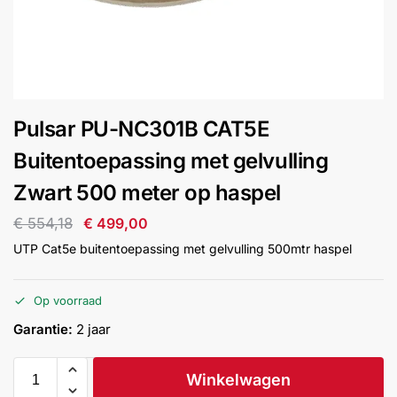
installatie
Alarmsystemen
Account
Contact
Help
Wagen
Camera's
Pulsar PU-NC301B CAT5E
&
Intercom
Buitentoepassing met gelvulling
Zwart 500 meter op haspel
Branddetectie
€
554,18
€
499,00
UTP Cat5e buitentoepassing met gelvulling 500mtr haspel
Inbraakbeveiliging
Op voorraad
Merken
Garantie:
2 jaar
Outlet
SALE
Winkelwagen