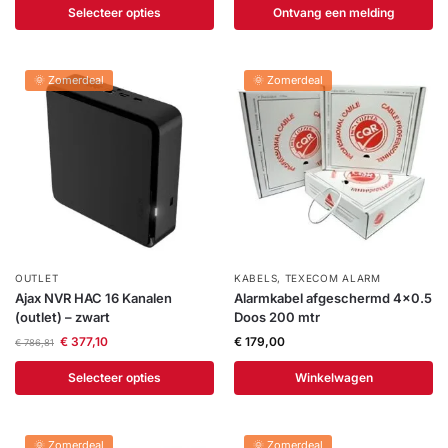
Selecteer opties
Ontvang een melding
🌞 Zomerdeal
🌞 Zomerdeal
OUTLET
KABELS
,
TEXECOM ALARM
Ajax NVR HAC 16 Kanalen
Alarmkabel afgeschermd 4×0.5
(outlet) – zwart
Doos 200 mtr
€
377,10
€
179,00
€
786,81
Selecteer opties
Winkelwagen
🌞 Zomerdeal
🌞 Zomerdeal