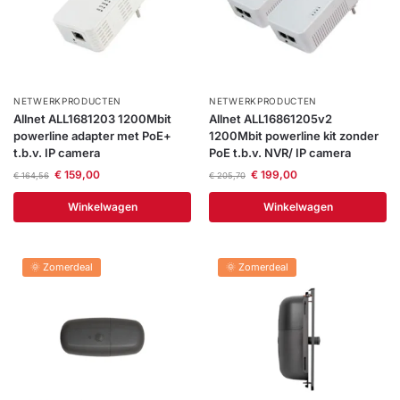
NETWERKPRODUCTEN
NETWERKPRODUCTEN
Allnet ALL1681203 1200Mbit
Allnet ALL16861205v2
powerline adapter met PoE+
1200Mbit powerline kit zonder
t.b.v. IP camera
PoE t.b.v. NVR/ IP camera
€
159,00
€
199,00
€
164,56
€
205,70
Winkelwagen
Winkelwagen
🌞 Zomerdeal
🌞 Zomerdeal