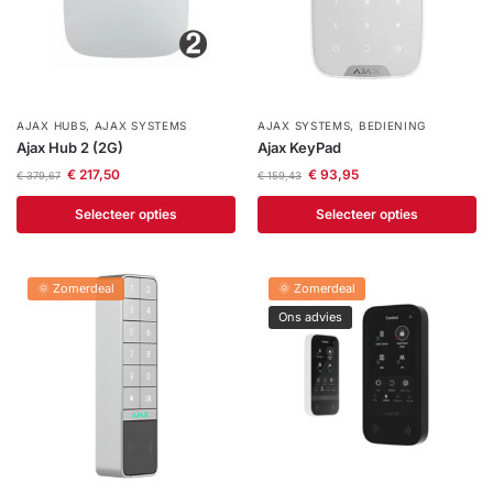
installatie
Alarmsystemen
AJAX HUBS
,
AJAX SYSTEMS
AJAX SYSTEMS
,
BEDIENING
Account
Contact
Help
Wagen
Camera's
Ajax Hub 2 (2G)
Ajax KeyPad
&
€
217,50
€
93,95
€
379,67
€
159,43
Intercom
Selecteer opties
Selecteer opties
Branddetectie
🌞 Zomerdeal
🌞 Zomerdeal
Inbraakbeveiliging
Ons advies
Merken
Outlet
SALE