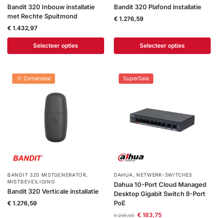
Bandit 320 Inbouw installatie
Bandit 320 Plafond installatie
met Rechte Spuitmond
€
1.276,59
€
1.432,97
Selecteer opties
Selecteer opties
🌞 Zomerdeal
SuperSale
BANDIT 320 MISTGENERATOR
,
DAHUA
,
NETWERK-SWITCHES
MISTBEVEILIGING
Dahua 10-Port Cloud Managed
Bandit 320 Verticale installatie
Desktop Gigabit Switch 8-Port
PoE
€
1.276,59
€
183,75
€
245,00