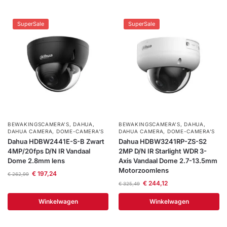
SuperSale
SuperSale
BEWAKINGSCAMERA'S
,
DAHUA
,
BEWAKINGSCAMERA'S
,
DAHUA
,
DAHUA CAMERA
,
DOME-CAMERA’S
DAHUA CAMERA
,
DOME-CAMERA’S
Dahua HDBW2441E-S-B Zwart
Dahua HDBW3241RP-ZS-S2
4MP/20fps D/N IR Vandaal
2MP D/N IR Starlight WDR 3-
Dome 2.8mm lens
Axis Vandaal Dome 2.7-13.5mm
Motorzoomlens
€
197,24
€
262,99
€
244,12
€
325,49
Winkelwagen
Winkelwagen