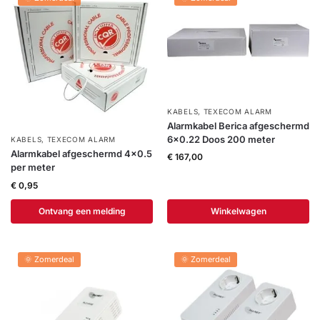
KABELS
,
TEXECOM ALARM
Alarmkabel Berica afgeschermd
6×0.22 Doos 200 meter
KABELS
,
TEXECOM ALARM
Alarmkabel afgeschermd 4×0.5
€
167,00
per meter
€
0,95
Ontvang een melding
Winkelwagen
🌞 Zomerdeal
🌞 Zomerdeal