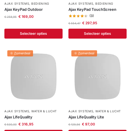
AJAX SYSTEMS
,
BEDIENING
AJAX SYSTEMS
,
BEDIENING
Help &
Ajax KeyPad Outdoor
Ajax KeyPad TouchScreen
service
(3)
€
169,00
€
258,95
€
297,95
€
554,47
Selecteer opties
Selecteer opties
🌞 Zomerdeal
🌞 Zomerdeal
AJAX SYSTEMS
,
WATER & LUCHT
AJAX SYSTEMS
,
WATER & LUCHT
Ajax LifeQuality
Ajax LifeQuality Lite
€
316,95
€
97,00
€
530,00
€
129,56