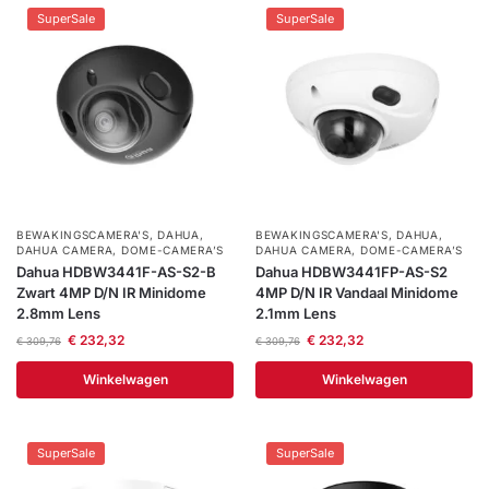
SuperSale
SuperSale
BEWAKINGSCAMERA'S
,
DAHUA
,
BEWAKINGSCAMERA'S
,
DAHUA
,
DAHUA CAMERA
,
DOME-CAMERA’S
DAHUA CAMERA
,
DOME-CAMERA’S
Dahua HDBW3441F-AS-S2-B
Dahua HDBW3441FP-AS-S2
Zwart 4MP D/N IR Minidome
4MP D/N IR Vandaal Minidome
2.8mm Lens
2.1mm Lens
€
232,32
€
232,32
€
309,76
€
309,76
Winkelwagen
Winkelwagen
SuperSale
SuperSale