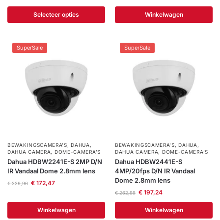
Selecteer opties
Winkelwagen
SuperSale
SuperSale
BEWAKINGSCAMERA'S
,
DAHUA
,
BEWAKINGSCAMERA'S
,
DAHUA
,
DAHUA CAMERA
,
DOME-CAMERA’S
DAHUA CAMERA
,
DOME-CAMERA’S
Dahua HDBW2241E-S 2MP D/N
Dahua HDBW2441E-S
IR Vandaal Dome 2.8mm lens
4MP/20fps D/N IR Vandaal
Dome 2.8mm lens
€
172,47
€
229,96
€
197,24
€
262,99
Winkelwagen
Winkelwagen