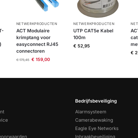
NETWERKPRODUCTEN
NETWERKPRODUCTEN
NE
T-
ACT Modulaire
UTP CAT5e Kabel
AC
krimptang voor
100m
ca
)
easyconnect RJ45
me
€
52,95
connectoren
€
2
€
159,00
€
175,45
Bedrijfsbeveiliging
nt
Alarmsysteem
vice
Camerabewaking
Eagle Eye Networks
voorwaarden
Inbraakbeveiliging