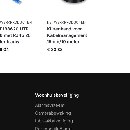
TWERKPRODUCTEN
NETWERKPRODUCTEN
T IB8620 UTP
Klittenband voor
t6 met RJ45 20
Kabelmanagement
ter blauw
15mm/10 meter
9,04
€
33,88
Woonhuisbeveiliging
Alarmsysteem
Camerabewaking
Inbraakbeveiliging
Persoonlijk Alarm