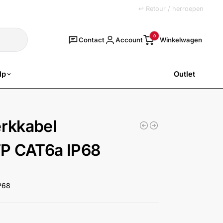
+31 (0)251 77 00 20
↩ Retour / herroepen
Zoeken
0
Contact
Account
lp
Outlet
SALE
rkkabel
P CAT6a IP68
P68