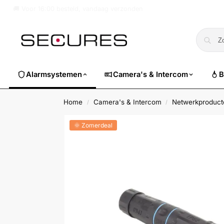
🏷️ Nu 10% EXTRA korting op alle Dahua. Gebruik code
dahuasuper
Alarmsystemen
Camera's & Intercom
B
Home
Camera's & Intercom
Netwerkproduct
/
/
🌞 Zomerdeal