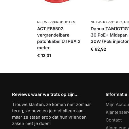
NETWERKPRODUCTEN
NETWERKPRODUCTEN
ACT FB5502
Dahua TAM1GT1G
vergrendelbare
30 PoE+ Midspan
patchkabel UTP6A 2
30W (PoE injector
meter
€
62,92
€
13,31
Reviews waar we trots op zijn…
Informatie
Trouwe klanten, ze komen niet zomaar
Mijn Accou
terug, ze bevelen je niet alleen aan
Klantenser
maar ze staan erop dat hun vrienden
Contact
zaken met je doen!
Algemene 