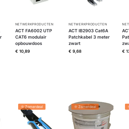
NETWERKPRODUCTEN
NETWERKPRODUCTEN
NE
A
ACT FA6002 UTP
ACT IB2903 Cat6A
AC
r
CAT6 modulair
Patchkabel 3 meter
Pat
opbouwdoos
zwart
zw
€
10,89
€
9,68
€
1
🌞 Zomerdeal
🌞 Zomerdeal