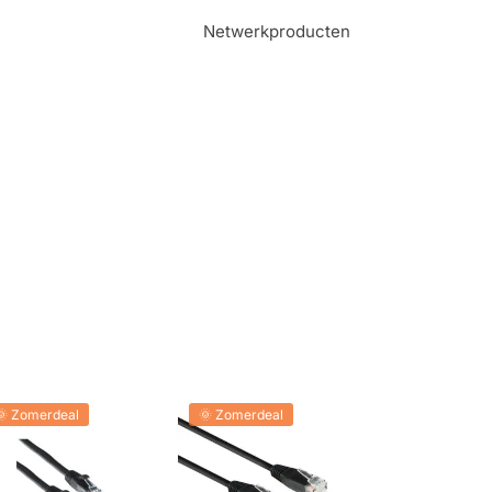
Netwerkproducten
🌞 Zomerdeal
🌞 Zomerdeal