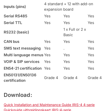
4 standard + 12 with add-on
Inputs (pins)
expansion board
Serial RS485
Yes
Yes
Yes
Serial TTL
Yes
Yes
Yes
1 x Full or 2 x
RS232 (basic)
Basic
CAN bus
Yes
Yes
Yes
SMS text messaging
Yes
.
Yes
Multi language menus
Yes
Yes
Yes
VOIP & SIP services
Yes
Yes
Yes
EN54-21 certification
Yes
Yes
Yes
EN50131/EN50136
Grade 4
Grade 4
Grade 4
certification
Download:
Quick Installation and Maintenance Guide IRIS-4 4-serie
Quickguide uitbreidingskaart IRIS-4-serie