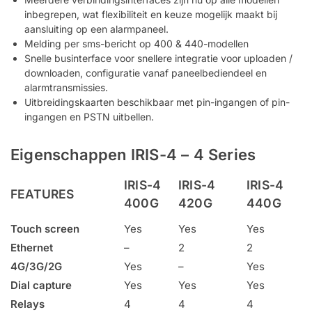
inbegrepen, wat flexibiliteit en keuze mogelijk maakt bij
aansluiting op een alarmpaneel.
Melding per sms-bericht op 400 & 440-modellen
Snelle businterface voor snellere integratie voor uploaden /
downloaden, configuratie vanaf paneelbediendeel en
alarmtransmissies.
Uitbreidingskaarten beschikbaar met pin-ingangen of pin-
ingangen en PSTN uitbellen.
Eigenschappen IRIS-4 – 4 Series
IRIS-4
IRIS-4
IRIS-4
FEATURES
400G
420G
440G
Touch screen
Yes
Yes
Yes
Ethernet
–
2
2
4G/3G/2G
Yes
–
Yes
Dial capture
Yes
Yes
Yes
Relays
4
4
4