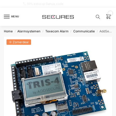
🏷️ 10% extra op Dahua, code
dahuasupersale
0
MENU
Home
Alarmsystemen
Texecom Alarm
Communicatie
AddSecure IRIS-4 Series IP Module
/
/
/
/
Zoek een
product…
🌞 Zomerdeal
P
O
P
U
L
A
I
R
Alarm
samenstellen
Alarm
met