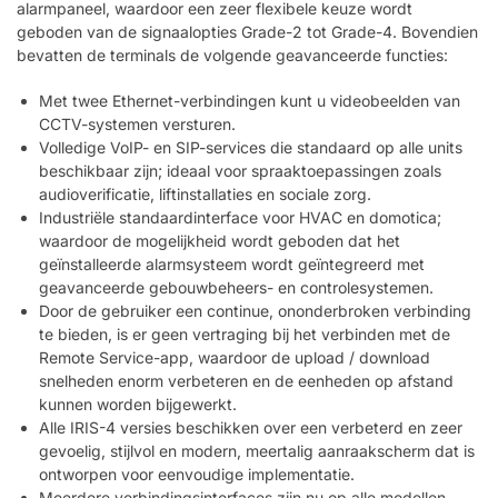
alarmpaneel, waardoor een zeer flexibele keuze wordt
geboden van de signaalopties Grade-2 tot Grade-4. Bovendien
bevatten de terminals de volgende geavanceerde functies:
Met twee Ethernet-verbindingen kunt u videobeelden van
CCTV-systemen versturen.
Volledige VoIP- en SIP-services die standaard op alle units
beschikbaar zijn; ideaal voor spraaktoepassingen zoals
audioverificatie, liftinstallaties en sociale zorg.
Industriële standaardinterface voor HVAC en domotica;
waardoor de mogelijkheid wordt geboden dat het
geïnstalleerde alarmsysteem wordt geïntegreerd met
geavanceerde gebouwbeheers- en controlesystemen.
Door de gebruiker een continue, ononderbroken verbinding
te bieden, is er geen vertraging bij het verbinden met de
Remote Service-app, waardoor de upload / download
snelheden enorm verbeteren en de eenheden op afstand
kunnen worden bijgewerkt.
Alle IRIS-4 versies beschikken over een verbeterd en zeer
gevoelig, stijlvol en modern, meertalig aanraakscherm dat is
ontworpen voor eenvoudige implementatie.
Meerdere verbindingsinterfaces zijn nu op alle modellen