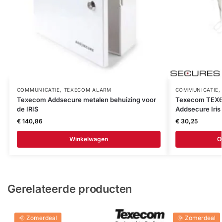
COMMUNICATIE
,
TEXECOM ALARM
COMMUNICATIE
Texecom Addsecure metalen behuizing voor
Texecom TEX60
de IRIS
Addsecure Iris 
€
140,86
€
30,25
Winkelwagen
O
Gerelateerde producten
🌞 Zomerdeal
🌞 Zomerdeal