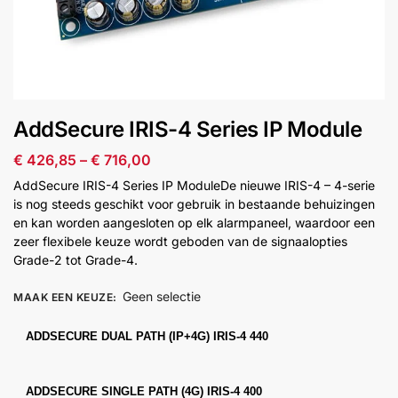
installatie
Alarmsystemen
Account
Contact
Help
Wagen
Camera's
AddSecure IRIS-4 Series IP Module
&
Intercom
€
426,85
–
€
716,00
AddSecure IRIS-4 Series IP ModuleDe nieuwe IRIS-4 – 4-serie
Branddetectie
is nog steeds geschikt voor gebruik in bestaande behuizingen
en kan worden aangesloten op elk alarmpaneel, waardoor een
zeer flexibele keuze wordt geboden van de signaalopties
Inbraakbeveiliging
Grade-2 tot Grade-4.
Geen selectie
MAAK EEN KEUZE
:
Merken
ADDSECURE DUAL PATH (IP+4G) IRIS-4 440
Outlet
SALE
ADDSECURE SINGLE PATH (4G) IRIS-4 400