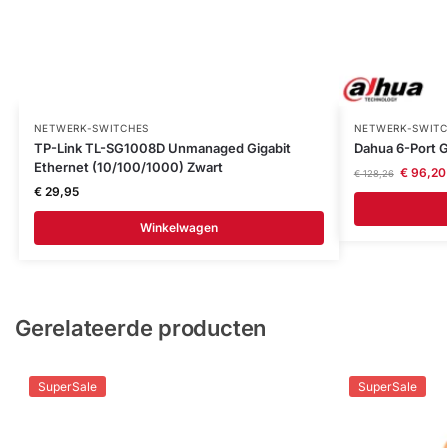
NETWERK-SWITCHES
NETWERK-SWITC
TP-Link TL-SG1008D Unmanaged Gigabit
Dahua 6-Port G
Ethernet (10/100/1000) Zwart
€
96,20
€
128,26
€
29,95
Winkelwagen
Gerelateerde producten
SuperSale
SuperSale