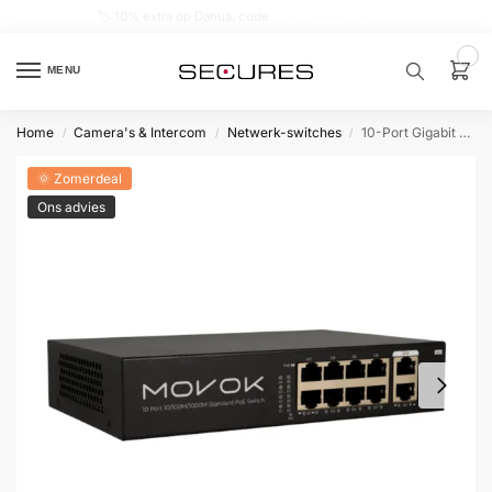
🏷️ 10% extra op Dahua, code
dahuasupersale
0
MENU
Home
Camera's & Intercom
Netwerk-switches
10-Port Gigabit Switch met 8 PoE+ ports
/
/
/
Zoek een
product…
🌞 Zomerdeal
Ons advies
P
O
P
U
L
A
I
R
Alarm
samenstellen
Alarm
met