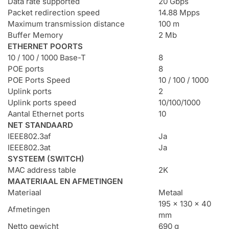
Data rate supported
20 Gbps
Packet redirection speed
14.88 Mpps
Maximum transmission distance
100 m
Buffer Memory
2 Mb
ETHERNET POORTS
10 / 100 / 1000 Base-T
8
POE ports
8
POE Ports Speed
10 / 100 / 1000
Uplink ports
2
Uplink ports speed
10/100/1000
Aantal Ethernet ports
10
NET STANDAARD
IEEE802.3af
Ja
IEEE802.3at
Ja
SYSTEEM (SWITCH)
MAC address table
2K
MAATERIAAL EN AFMETINGEN
Materiaal
Metaal
195 x 130 x 40
Afmetingen
mm
Netto gewicht
690 g