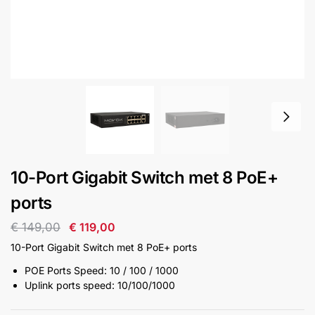
installatie
Alarmsystemen
Account
Contact
Help
Wagen
Camera's
&
Intercom
Branddetectie
10-Port Gigabit Switch met 8 PoE+
ports
Inbraakbeveiliging
€
149,00
€
119,00
Merken
10-Port Gigabit Switch met 8 PoE+ ports
POE Ports Speed: 10 / 100 / 1000
Uplink ports speed: 10/100/1000
Outlet
SALE