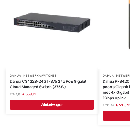
DAHUA
,
NETWERK-SWITCHES
DAHUA
,
NETWER
Dahua CS4228-24GT-375 24x PoE Gigabit
Dahua PFS4207
Cloud Managed Switch (375W)
poorts Gigabit 
met 4x Gigabit
€
558,11
€
744,15
1Gbps uplink
Winkelwagen
€
535,4
€
713,90