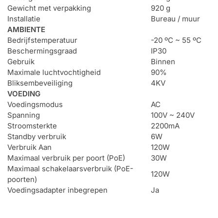
Gewicht met verpakking
920 g
Installatie
Bureau / muur
AMBIENTE
Bedrijfstemperatuur
-20 ºC ~ 55 ºC
Beschermingsgraad
IP30
Gebruik
Binnen
Maximale luchtvochtigheid
90%
Bliksembeveiliging
4KV
VOEDING
Voedingsmodus
AC
Spanning
100V ~ 240V
Stroomsterkte
2200mA
Standby verbruik
6W
Verbruik Aan
120W
Maximaal verbruik per poort (PoE)
30W
Maximaal schakelaarsverbruik (PoE-
120W
poorten)
Voedingsadapter inbegrepen
Ja