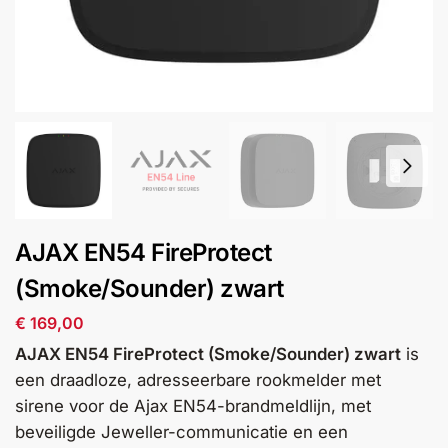
installatie
Alarmsystemen
Account
Contact
Help
Wagen
Camera's
&
Intercom
Branddetectie
AJAX EN54 FireProtect
(Smoke/Sounder) zwart
Inbraakbeveiliging
€
169,00
Merken
AJAX EN54 FireProtect (Smoke/Sounder) zwart
is
een draadloze, adresseerbare rookmelder met
sirene voor de Ajax EN54-brandmeldlijn, met
Outlet
SALE
beveiligde Jeweller-communicatie en een