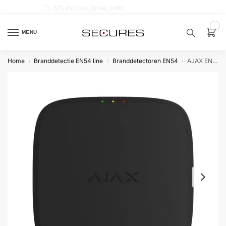
🏷️ 10% extra op Dahua, code
dahuasupersale
0
MENU
Home
Branddetectie EN54 line
Branddetectoren EN54
AJAX EN54 FireProtect (Smoke/Sounder) zwart
/
/
/
Zoek een
product…
P
O
P
U
L
A
I
R
Alarm
samenstellen
Alarm
met