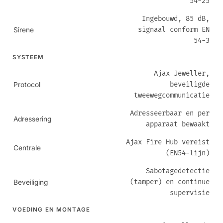
54-25
Ingebouwd, 85 dB,
signaal conform EN
Sirene
54-3
SYSTEEM
Ajax Jeweller,
beveiligde
Protocol
tweewegcommunicatie
Adresseerbaar en per
Adressering
apparaat bewaakt
Ajax Fire Hub vereist
Centrale
(EN54-lijn)
Sabotagedetectie
(tamper) en continue
Beveiliging
supervisie
VOEDING EN MONTAGE