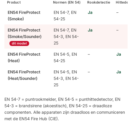
Product
Normen (EN 54)
Rookdetectie
Hittedete
EN54 FireProtect
EN 54-7, EN
Ja
–
(Smoke)
54-25
EN54 FireProtect
EN 54-7, EN
Ja
–
(Smoke/Sounder)
54-3, EN 54-
25
dit model
EN54 FireProtect
EN 54-5, EN
–
Ja
(Heat)
54-25
EN54 FireProtect
EN 54-5, EN
–
Ja
(Heat/Sounder)
54-3, EN 54-
25
EN 54-7 = puntrookmelder, EN 54-5 = punthittedetector, EN
54-3 = brandsirene (akoestisch), EN 54-25 = draadloze
componenten. Alle apparaten zijn draadloos en communiceren
met de EN54 Fire Hub (CIE).