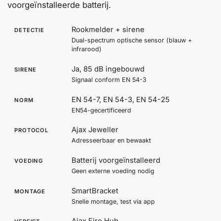
voorgeïnstalleerde batterij.
Help &
service
Rookmelder + sirene
DETECTIE
Dual-spectrum optische sensor (blauw +
infrarood)
Ja, 85 dB ingebouwd
SIRENE
Signaal conform EN 54-3
EN 54-7, EN 54-3, EN 54-25
NORM
EN54-gecertificeerd
Ajax Jeweller
PROTOCOL
Adresseerbaar en bewaakt
Batterij voorgeïnstalleerd
VOEDING
Geen externe voeding nodig
SmartBracket
MONTAGE
Snelle montage, test via app