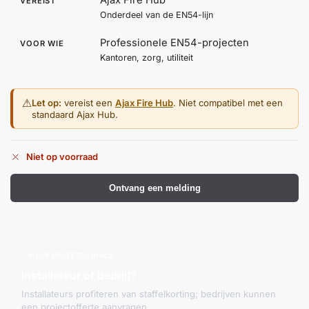
Ajax Fire Hub
VEREIST
Onderdeel van de EN54-lijn
Professionele EN54-projecten
VOOR WIE
Kantoren, zorg, utiliteit
⚠
Let op:
vereist een
Ajax Fire Hub
. Niet compatibel met een
standaard Ajax Hub.
Niet op voorraad
Ontvang een melding
VOOR PROFESSIONALS
Installateur of bedrijf?
Installateurs profiteren van staffelkorting; bedrijven kunnen
een projectofferte aanvragen.