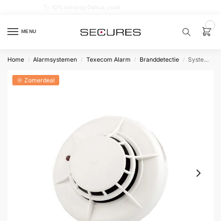
🏷️ 10% extra op Dahua, code
dahuasupersale
0
MENU
Home
Alarmsystemen
Texecom Alarm
Branddetectie
System Sensor optisch/thermische brandmelder ECO1002
/
/
/
/
Zoek een
product…
🌞 Zomerdeal
P
O
P
U
L
A
I
R
Alarm
samenstellen
Alarm
met