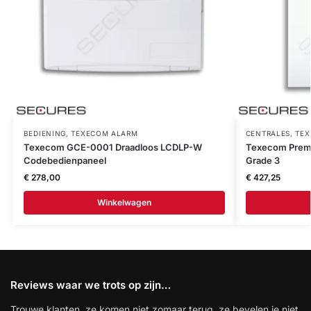
BEDIENING
,
TEXECOM ALARM
CENTRALES
,
TEX
Texecom GCE-0001 Draadloos LCDLP-W
Texecom Premie
Codebedienpaneel
Grade 3
€
278,00
€
427,25
Winkelwagen
Reviews waar we trots op zijn…
Trouwe klanten, ze komen niet zomaar terug, ze bevelen je niet