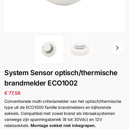
installatie
Alarmsystemen
Account
Contact
Help
Wagen
Camera's
&
Intercom
Branddetectie
System Sensor optisch/thermische
brandmelder ECO1002
Inbraakbeveiliging
€
77,56
Merken
Conventionele multi-criteriamelder van het optisch/thermische
type uit de ECO1000 familie brandmelders en bijhorende
sokkels. Compatibel met zowel brand als inbraaksystemen
Outlet
SALE
vanwege zijn spanningsbereik (8 tot 30Vdc) en 12V
relaissokkels.
Montage sokkel niet inbegrepen.