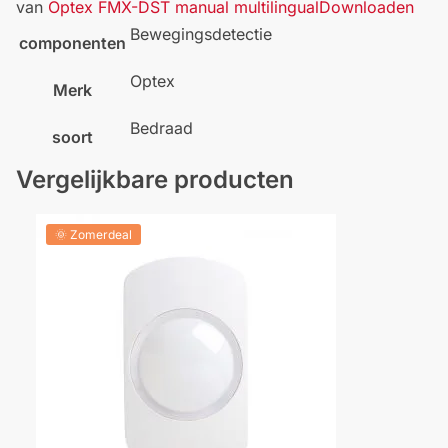
van
Optex FMX-DST manual multilingual
Downloaden
Bewegingsdetectie
componenten
Optex
Merk
Bedraad
soort
Vergelijkbare producten
🌞 Zomerdeal