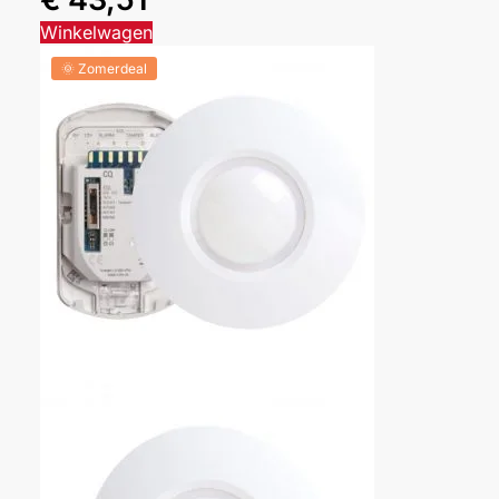
Winkelwagen
🌞 Zomerdeal