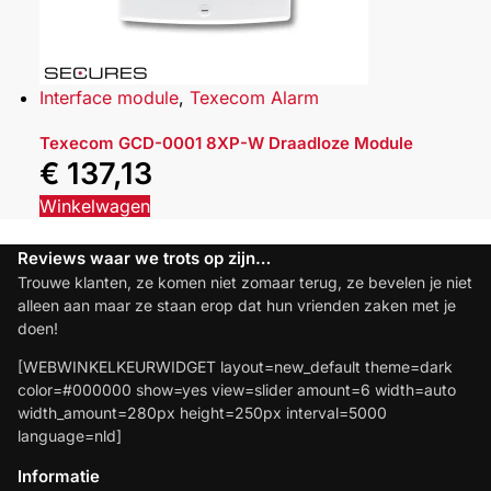
Interface module
,
Texecom Alarm
Texecom GCD-0001 8XP-W Draadloze Module
€
137,13
Winkelwagen
Reviews waar we trots op zijn…
Trouwe klanten, ze komen niet zomaar terug, ze bevelen je niet
alleen aan maar ze staan erop dat hun vrienden zaken met je
doen!
[WEBWINKELKEURWIDGET layout=new_default theme=dark
color=#000000 show=yes view=slider amount=6 width=auto
width_amount=280px height=250px interval=5000
language=nld]
Informatie