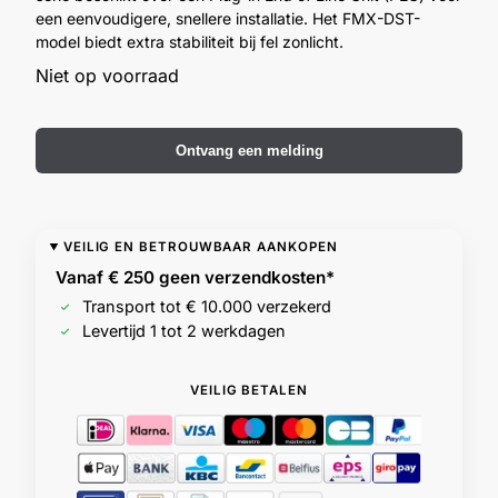
een eenvoudigere, snellere installatie. Het FMX-DST-
Outlet
SALE
model biedt extra stabiliteit bij fel zonlicht.
Niet op voorraad
Help &
service
Ontvang een melding
VEILIG EN BETROUWBAAR AANKOPEN
Vanaf € 250 geen
verzendkosten*
Transport tot € 10.000 verzekerd
Levertijd 1 tot 2 werkdagen
VEILIG BETALEN