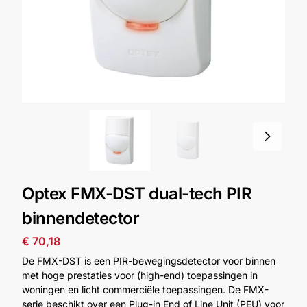
Alarm
met
installatie
Alarmsystemen
Account
Contact
Help
Wagen
Camera's
&
Intercom
Optex FMX-DST dual-tech PIR
Branddetectie
binnendetector
€
70,18
Inbraakbeveiliging
De FMX-DST is een PIR-bewegingsdetector voor binnen
met hoge prestaties voor (high-end) toepassingen in
Merken
woningen en licht commerciële toepassingen. De FMX-
serie beschikt over een Plug-in End of Line Unit (PEU) voor