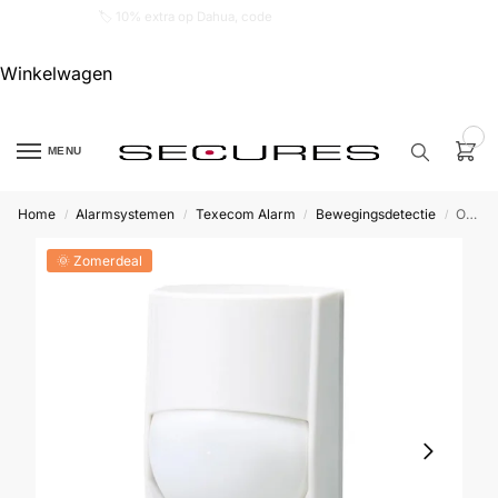
🏷️ 10% extra op Dahua, code
dahuasupersale
Winkelwagen
0
MENU
Home
Alarmsystemen
Texecom Alarm
Bewegingsdetectie
Optex FMX-DST dual-tech PIR binnendetector
/
/
/
/
Zoek een
product…
🌞 Zomerdeal
P
O
P
U
L
A
I
R
Alarm
samenstellen