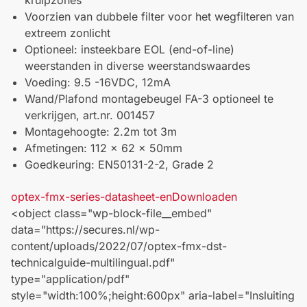
kruipzones
Voorzien van dubbele filter voor het wegfilteren van
extreem zonlicht
Optioneel: insteekbare EOL (end-of-line)
weerstanden in diverse weerstandswaardes
Voeding: 9.5 -16VDC, 12mA
Wand/Plafond montagebeugel FA-3 optioneel te
verkrijgen, art.nr. 001457
Montagehoogte: 2.2m tot 3m
Afmetingen: 112 x 62 x 50mm
Goedkeuring: EN50131-2-2, Grade 2
optex-fmx-series-datasheet-en
Downloaden
<object class="wp-block-file__embed"
data="https://secures.nl/wp-
content/uploads/2022/07/optex-fmx-dst-
technicalguide-multilingual.pdf"
type="application/pdf"
style="width:100%;height:600px" aria-label="Insluiting