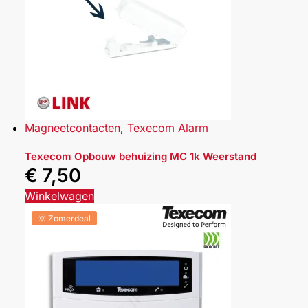
Magneetcontacten
,
Texecom Alarm
Texecom Opbouw behuizing MC 1k Weerstand
€
7,50
Winkelwagen
🌞 Zomerdeal