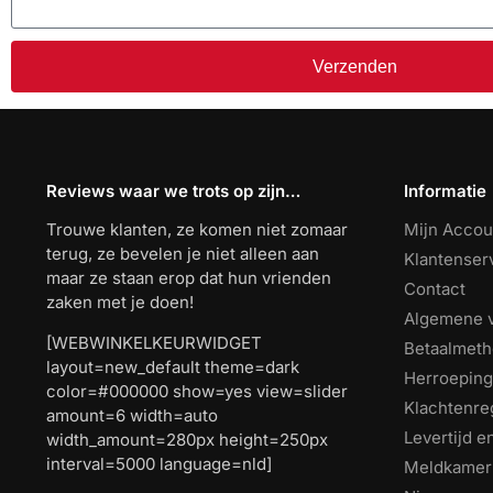
Verzenden
Reviews waar we trots op zijn…
Informatie
Trouwe klanten, ze komen niet zomaar
Mijn Accou
terug, ze bevelen je niet alleen aan
Klantenser
maar ze staan erop dat hun vrienden
Contact
zaken met je doen!
Algemene 
[WEBWINKELKEURWIDGET
Betaalmet
layout=new_default theme=dark
Herroeping
color=#000000 show=yes view=slider
Klachtenre
amount=6 width=auto
Levertijd 
width_amount=280px height=250px
interval=5000 language=nld]
Meldkamer