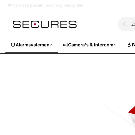
🏷️ Nu 10% EXTRA korting op alle Dahua. Gebruik code
dahuasuper
Alarmsystemen
Camera's & Intercom
B