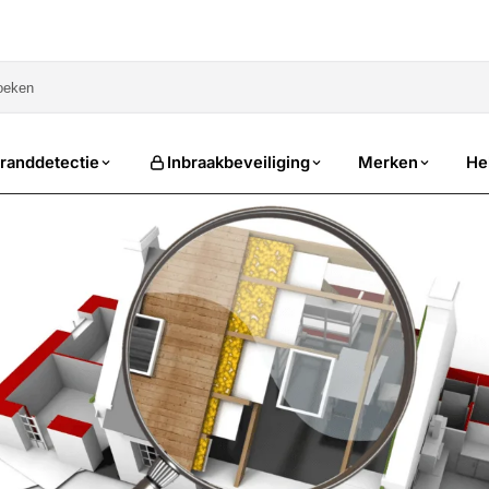
sale
randdetectie
Inbraakbeveiliging
Merken
He