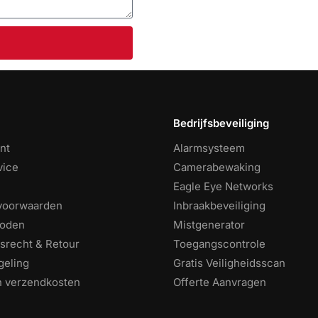
Bedrijfsbeveiliging
nt
Alarmsysteem
vice
Camerabewaking
Eagle Eye Networks
voorwaarden
Inbraakbeveiliging
hoden
Mistgenerator
srecht & Retour
Toegangscontrole
geling
Gratis Veiligheidsscan
en verzendkosten
Offerte Aanvragen