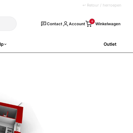
+31 (0)251 77 00 20
↩ Retour / herroepen
Zoeken
0
Contact
Account
lp
Outlet
SALE