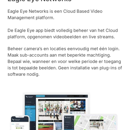
Alarm
Eagle Eye Networks is een Cloud Based Video
met
Management platform.
installatie
De Eagle Eye app biedt volledig beheer van het Cloud
platform, opgenomen videobeelden en live streams.
Alarmsystemen
Beheer camera’s en locaties eenvoudig met één login.
Maak sub-accounts aan met beperkte machtiging.
Account
Contact
Help
Wagen
Camera's
Bepaal wie, wanneer en voor welke periode er toegang
&
is tot bepaalde beelden. Geen installatie van plug-ins of
Intercom
software nodig.
Branddetectie
Inbraakbeveiliging
Merken