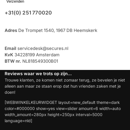
Verzenden
+31(0) 251 770020
Adres
De Trompet 1540, 1967 DB Heemskerk
Email
servicedesk@secures.nl
KvK
34228199 Amsterdam
BTW nr.
NL818549300B01
Reviews waar we trots op zijn…
Trouwe klanten, ze komen niet zomaar terug, ze bevelen je niet
alleen aan maar ze staan erop dat hun vrienden zaken met je
doen!
[WEBWINKELKEURWIDGET layout=new_default theme=dark
color=#000000 show=yes view=slider amount=6 width=auto
width_amount=280px height=250px interval=5000
language=nld]