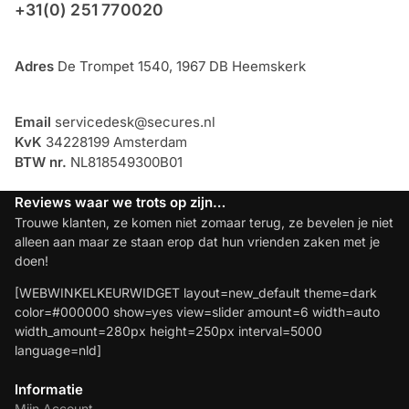
+31(0) 251 770020
Adres
De Trompet 1540, 1967 DB Heemskerk
Email
servicedesk@secures.nl
KvK
34228199 Amsterdam
BTW nr.
NL818549300B01
Reviews waar we trots op zijn…
Trouwe klanten, ze komen niet zomaar terug, ze bevelen je niet
alleen aan maar ze staan erop dat hun vrienden zaken met je
doen!
[WEBWINKELKEURWIDGET layout=new_default theme=dark
color=#000000 show=yes view=slider amount=6 width=auto
width_amount=280px height=250px interval=5000
language=nld]
Informatie
Mijn Account