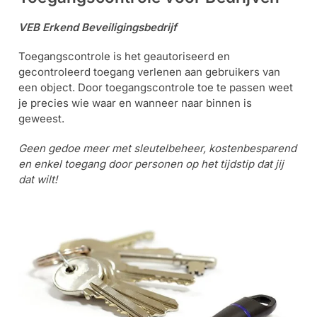
Alarm
VEB Erkend Beveiligingsbedrijf
met
installatie
Toegangscontrole is het geautoriseerd en
gecontroleerd toegang verlenen aan gebruikers van
een object. Door toegangscontrole toe te passen weet
Alarmsystemen
je precies wie waar en wanneer naar binnen is
geweest.
Account
Contact
Help
Wagen
Camera's
Geen gedoe meer met sleutelbeheer, kostenbesparend
&
en enkel toegang door personen op het tijdstip dat jij
Intercom
dat wilt!
Branddetectie
Inbraakbeveiliging
Merken