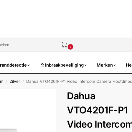
sale
€
0,00
0
randdetectie
Inbraakbeveiliging
Merken
He
om
Zilver
Dahua VTO4201F-P1 Video Intercom Camera Hoofdmodu
/
/
Dahua
VTO4201F-P1
Video Interco