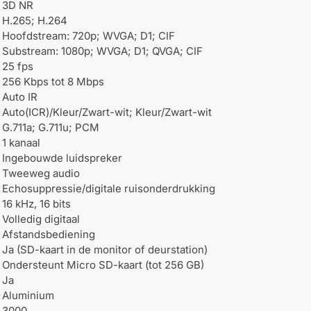
3D NR
H.265; H.264
Hoofdstream: 720p; WVGA; D1; CIF
Substream: 1080p; WVGA; D1; QVGA; CIF
25 fps
256 Kbps tot 8 Mbps
Auto IR
Auto(ICR)/Kleur/Zwart-wit; Kleur/Zwart-wit
G.711a; G.711u; PCM
1 kanaal
Ingebouwde luidspreker
Tweeweg audio
Echosuppressie/digitale ruisonderdrukking
16 kHz, 16 bits
Volledig digitaal
Afstandsbediening
Ja (SD-kaart in de monitor of deurstation)
Ondersteunt Micro SD-kaart (tot 256 GB)
Ja
Aluminium
3000