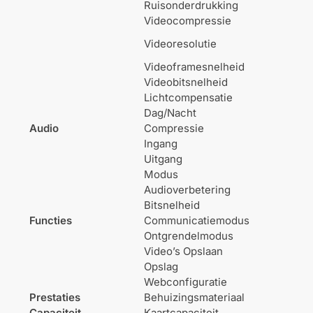
Ruisonderdrukking
Videocompressie
Videoresolutie
Videoframesnelheid
Videobitsnelheid
Lichtcompensatie
Dag/Nacht
Audio
Compressie
Ingang
Uitgang
Modus
Audioverbetering
Bitsnelheid
Functies
Communicatiemodus
Ontgrendelmodus
Video’s Opslaan
Opslag
Webconfiguratie
Prestaties
Behuizingsmateriaal
Capaciteit
Kaartcapaciteit