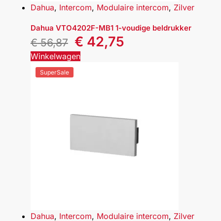
Dahua
,
Intercom
,
Modulaire intercom
,
Zilver
Dahua VTO4202F-MB1 1-voudige beldrukker
€
42,75
€
56,87
Winkelwagen
SuperSale
Dahua
,
Intercom
,
Modulaire intercom
,
Zilver