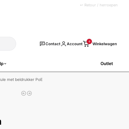
+31 (0)251 77 00 20
↩ Retour / herroepen
Zoeken
0
Contact
Account
lp
Outlet
SALE
le met beldrukker PoE
m