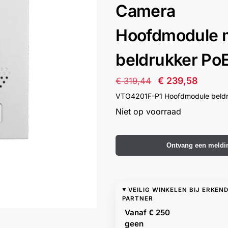
Camera
Hoofdmodule 
beldrukker Po
€
239,58
€
319,44
VTO4201F-P1 Hoofdmodule beldr
Niet op voorraad
Ontvang een meldi
VEILIG WINKELEN BIJ ERKEN
PARTNER
Vanaf € 250
geen