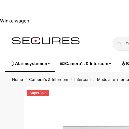
🏷️ Nu 10% EXTRA korting op alle Dahua. Gebruik code
dahuasuper
Winkelwagen
Alarmsystemen
Camera's & Intercom
B
Home
Camera's & Intercom
Intercom
Modulaire interc
/
/
/
SuperSale