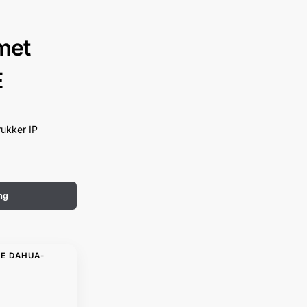
met
E
ukker IP
ng
DE DAHUA-