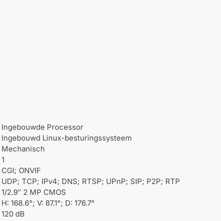
Ingebouwde Processor
Ingebouwd Linux-besturingssysteem
Mechanisch
1
CGI; ONVIF
UDP; TCP; IPv4; DNS; RTSP; UPnP; SIP; P2P; RTP
1/2.9″ 2 MP CMOS
H: 168.6°; V: 87.1°; D: 176.7°
120 dB