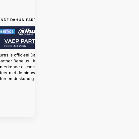
ENDE DAHUA-PARTNER
ures is officieel Dahua
artner Benelux. Je koopt
een erkende e-commerce
tner met de nieuwste
ten en deskundig advies.