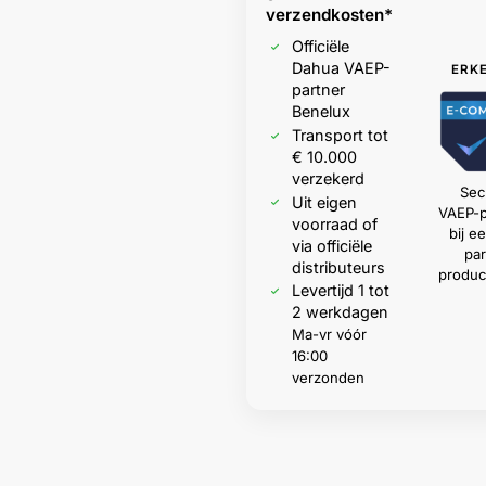
verzendkosten*
Officiële
Dahua VAEP-
ERK
partner
Benelux
Transport tot
€ 10.000
verzekerd
Sec
Uit eigen
VAEP-p
voorraad of
bij 
via officiële
par
distributeurs
produc
Levertijd 1 tot
2 werkdagen
Ma-vr vóór
16:00
verzonden