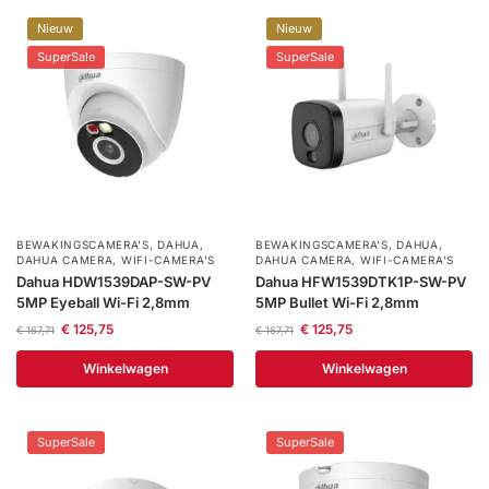
installatie
Nieuw
Nieuw
SuperSale
SuperSale
Alarmsystemen
Account
Contact
Help
Wagen
Camera's
&
Intercom
BEWAKINGSCAMERA'S
,
DAHUA
,
BEWAKINGSCAMERA'S
,
DAHUA
,
Branddetectie
DAHUA CAMERA
,
WIFI-CAMERA'S
DAHUA CAMERA
,
WIFI-CAMERA'S
Dahua HDW1539DAP-SW-PV
Dahua HFW1539DTK1P-SW-PV
5MP Eyeball Wi-Fi 2,8mm
5MP Bullet Wi-Fi 2,8mm
Inbraakbeveiliging
€
125,75
€
125,75
€
167,71
€
167,71
Winkelwagen
Winkelwagen
Merken
SuperSale
SuperSale
Outlet
SALE