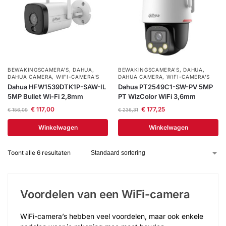
BEWAKINGSCAMERA'S
,
DAHUA
,
BEWAKINGSCAMERA'S
,
DAHUA
,
DAHUA CAMERA
,
WIFI-CAMERA'S
DAHUA CAMERA
,
WIFI-CAMERA'S
Dahua HFW1539DTK1P-SAW-IL
Dahua PT2549C1-SW-PV 5MP
5MP Bullet Wi-Fi 2,8mm
PT WizColor WiFi 3,6mm
€
117,00
€
177,25
€
156,09
€
236,31
Winkelwagen
Winkelwagen
Toont alle 6 resultaten
Voordelen van een WiFi-camera
WiFi-camera’s hebben veel voordelen, maar ook enkele