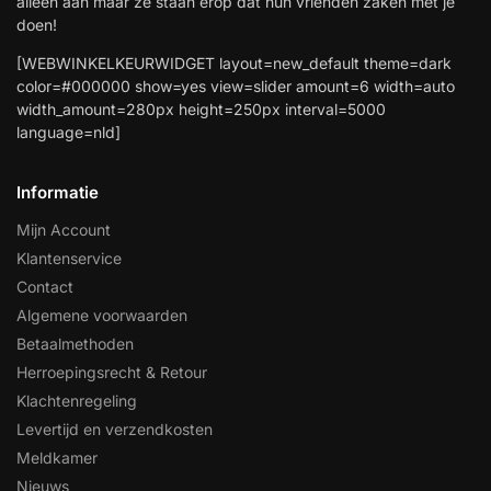
alleen aan maar ze staan erop dat hun vrienden zaken met je
doen!
[WEBWINKELKEURWIDGET layout=new_default theme=dark
color=#000000 show=yes view=slider amount=6 width=auto
width_amount=280px height=250px interval=5000
language=nld]
Informatie
Mijn Account
Klantenservice
Contact
Algemene voorwaarden
Betaalmethoden
Herroepingsrecht & Retour
Klachtenregeling
Levertijd en verzendkosten
Meldkamer
Nieuws