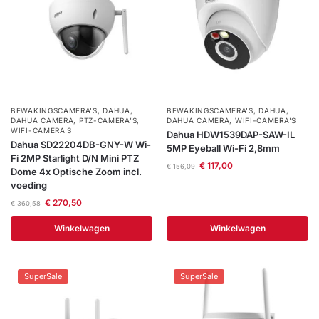
Help &
service
BEWAKINGSCAMERA'S
,
DAHUA
,
BEWAKINGSCAMERA'S
,
DAHUA
,
DAHUA CAMERA
,
PTZ-CAMERA’S
,
DAHUA CAMERA
,
WIFI-CAMERA'S
WIFI-CAMERA'S
Dahua HDW1539DAP-SAW-IL
Dahua SD22204DB-GNY-W Wi-
5MP Eyeball Wi-Fi 2,8mm
Fi 2MP Starlight D/N Mini PTZ
€
117,00
€
156,09
Dome 4x Optische Zoom incl.
voeding
€
270,50
€
360,58
Winkelwagen
Winkelwagen
SuperSale
SuperSale