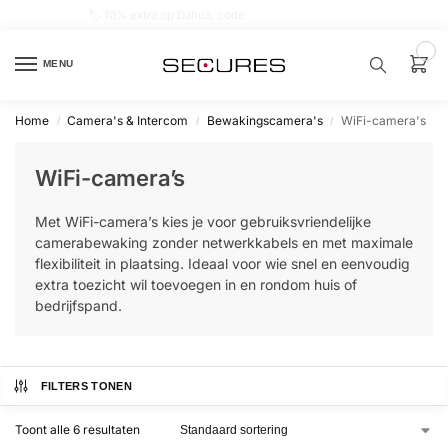
🏷️ 10% extra op Dahua, code
dahuasupersale
0
MENU
Home
Camera's & Intercom
Bewakingscamera's
WiFi-camera's
/
/
/
Zoek een
product…
WiFi-camera’s
P
Met WiFi-camera’s kies je voor gebruiksvriendelijke
O
P
camerabewaking zonder netwerkkabels en met maximale
U
flexibiliteit in plaatsing. Ideaal voor wie snel en eenvoudig
L
A
extra toezicht wil toevoegen in en rondom huis of
I
bedrijfspand.
R
Alarm
samenstellen
FILTERS TONEN
Alarm
Toont alle 6 resultaten
met