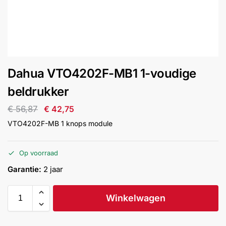
installatie
Alarmsystemen
Account
Contact
Help
Wagen
Camera's
Dahua VTO4202F-MB1 1-voudige
&
Intercom
beldrukker
€
56,87
€
42,75
Branddetectie
VTO4202F-MB 1 knops module
Inbraakbeveiliging
Op voorraad
Garantie:
2 jaar
Merken
Winkelwagen
Outlet
SALE