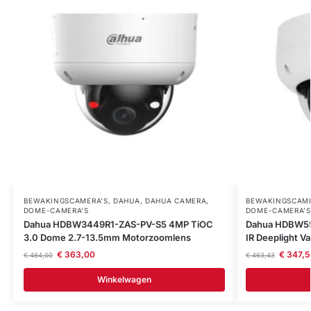
BEWAKINGSCAMERA'S
,
DAHUA
,
DAHUA CAMERA
,
BEWAKINGSCAME
DOME-CAMERA’S
DOME-CAMERA’S
Dahua HDBW3449R1-ZAS-PV-S5 4MP TiOC
Dahua HDBW55
3.0 Dome 2.7-13.5mm Motorzoomlens
IR Deeplight V
€
363,00
€
347,5
€
484,00
€
463,43
Winkelwagen