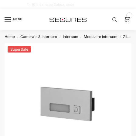
🏷️ 10% extra op Dahua, code
dahuasupersale
0
MENU
Home
Camera's & Intercom
Intercom
Modulaire intercom
Zilver
/
/
/
/
Zoek een
product…
SuperSale
P
O
P
U
L
A
I
R
Alarm
samenstellen
Alarm
met