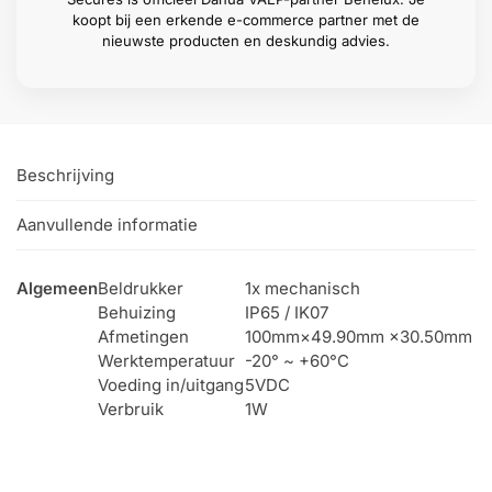
koopt bij een erkende e-commerce partner met de
nieuwste producten en deskundig advies.
Beschrijving
Aanvullende informatie
Algemeen
Beldrukker
1x mechanisch
Behuizing
IP65 / IK07
Afmetingen
100mm×49.90mm ×30.50mm
Werktemperatuur
-20° ~ +60°C
Voeding in/uitgang
5VDC
Verbruik
1W