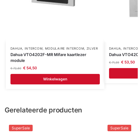
DAHUA
,
INTERCOM
,
MODULAIRE INTERCOM
,
ZILVER
DAHUA
,
INTERC
Dahua VTO4202F-MR Mifare kaartlezer
Dahua VTO420
module
€
53,50
€
71,39
€
54,50
€
72,60
Winkelwagen
Gerelateerde producten
SuperSale
SuperSale