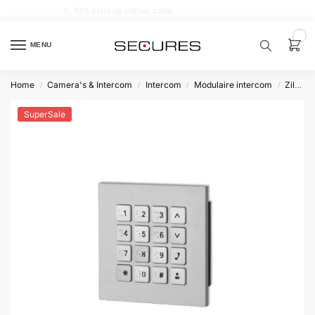
🏷️ 10% extra op Dahua, code
dahuasupersale
0
MENU
Home
Camera's & Intercom
Intercom
Modulaire intercom
Zilver
/
/
/
/
Zoek een
product…
SuperSale
P
O
P
U
L
A
I
R
Alarm
samenstellen
Alarm
met