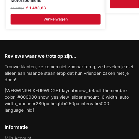
Motorzoomlens
€
1.483,63
€
1.978,17
Winkelwagen
Reviews waar we trots op zijn…
Trouwe klanten, ze komen niet zomaar terug, ze bevelen je niet
alleen aan maar ze staan erop dat hun vrienden zaken met je
doen!
[WEBWINKELKEURWIDGET layout=new_default theme=dark
color=#000000 show=yes view=slider amount=6 width=auto
width_amount=280px height=250px interval=5000
language=nld]
Informatie
Mijn Account