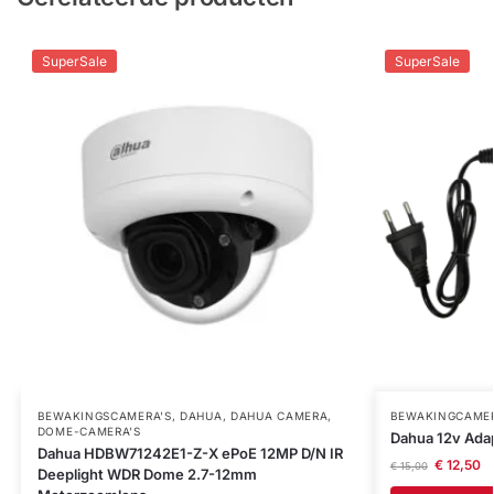
SuperSale
SuperSale
BEWAKINGSCAMERA'S
,
DAHUA
,
DAHUA CAMERA
,
BEWAKINGCAMER
DOME-CAMERA’S
Dahua 12v Ada
Dahua HDBW71242E1-Z-X ePoE 12MP D/N IR
€
12,50
€
15,00
Deeplight WDR Dome 2.7-12mm