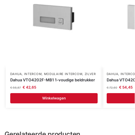
DAHUA
,
INTERCOM
,
MODULAIRE INTERCOM
,
ZILVER
DAHUA
,
INTERC
Dahua VTO4202F-MB1 1-voudige beldrukker
Dahua VTO4202
€
42,65
€
54,45
€
56,87
€
72,60
Winkelwagen
Gerelateerde producten