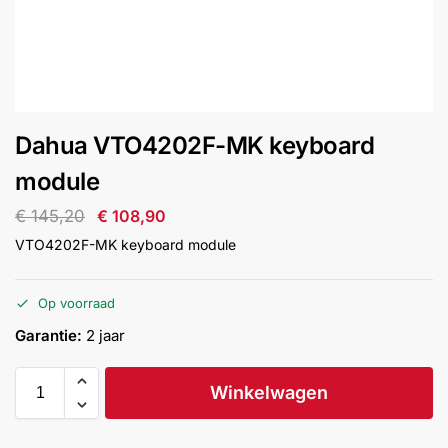
installatie
Alarmsystemen
Account
Contact
Help
Wagen
Camera's
Dahua VTO4202F-MK keyboard
&
Intercom
module
€
145,20
€
108,90
Branddetectie
VTO4202F-MK keyboard module
Inbraakbeveiliging
Op voorraad
Garantie:
2 jaar
Merken
Winkelwagen
Outlet
SALE