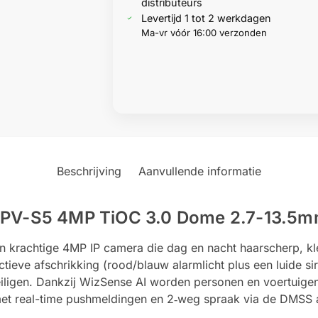
distributeurs
Levertijd 1 tot 2 werkdagen
Ma-vr vóór 16:00 verzonden
Beschrijving
Aanvullende informatie
V-S5 4MP TiOC 3.0 Dome 2.7-13.5m
achtige 4MP IP camera die dag en nacht haarscherp, kleurr
tieve afschrikking (rood/blauw alarmlicht plus een luide si
eiligen. Dankzij WizSense AI worden personen en voertuig
t real-time pushmeldingen en 2‑weg spraak via de DMSS ap