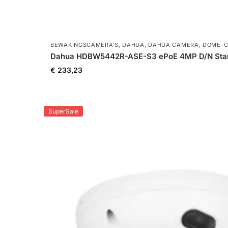
BEWAKINGSCAMERA'S
,
DAHUA
,
DAHUA CAMERA
,
DOME-C
Dahua HDBW5442R-ASE-S3 ePoE 4MP D/N Starl
€
233,23
SuperSale