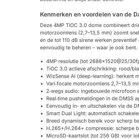
Kenmerken en voordelen van de
Deze 4MP TiOC 3.0 dome combineert drie st
motorzoomlens (2,7–13,5 mm) zoomt snel e
en de tot 110 dB sirene werken preventie
eenvoudig te beheren – waar je ook bent.
4MP resolutie (tot 2688×1520@25/30fps) m
TiOC 3.0 actieve afschrikking: rood/bl
WizSense AI (deep-learning): herkent m
Vari‑focale motorzoomlens 2,7–13,5 mm 
2‑wegs audio: ingebouwde microfoon en
Real‑time pushmeldingen in de DMSS app
Eenvoudig in- en uitschakelen via de D
Smart Dual Light: automatisch schakelen
Breed dynamisch bereik voor scherp be
H.265+/H.264+ compressie: scherpe bee
MicroSD-kaartslot (tot 256 GB) voor 