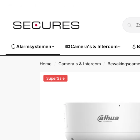
🏷️ Nu 10% EXTRA korting op alle Dahua. Gebruik code
dahuasuper
Alarmsystemen
Camera's & Intercom
B
Home
Camera's & Intercom
Bewakingscame
/
/
SuperSale