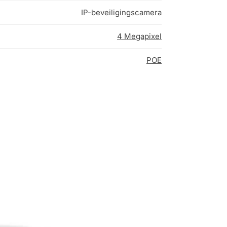
IP-beveiligingscamera
4 Megapixel
POE