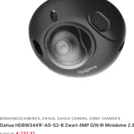
BEWAKINGSCAMERA'S
,
DAHUA
,
DAHUA CAMERA
,
DOME-CAMERA’S
Dahua HDBW3441F-AS-S2-B Zwart 4MP D/N IR Minidome 2
€
232,32
€
309,76