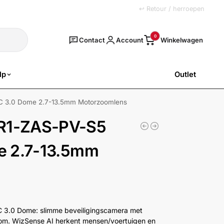
+31 (0)251 77 00 20
↩ Retour / herroepen
Zoeken
0
Contact
Account
lp
Outlet
SALE
3.0 Dome 2.7-13.5mm Motorzoomlens
R1-ZAS-PV-S5
e 2.7-13.5mm
.0 Dome: slimme beveiligingscamera met
om. WizSense AI herkent mensen/voertuigen en