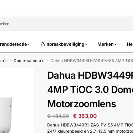
sale
randdetectie
Inbraakbeveiliging
Merken
He
ra's
Dome-camera’s
Dahua HDBW3449R1-ZAS-PV-S5 4MP TiOC 
/
/
Dahua HDBW3449
4MP TiOC 3.0 Dom
Motorzoomlens
€
363,00
€
484,00
Dahua HDBW3449R1-ZAS-PV-S5 4MP TiOC 3
24/7 kleurenbeeld en 2.7–13.5 mm motorzo