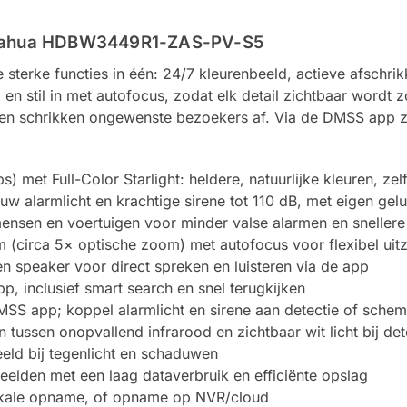
 Dahua HDBW3449R1-ZAS-PV-S5
erke functies in één: 24/7 kleurenbeeld, actieve afschrikk
n stil in met autofocus, zodat elk detail zichtbaar wordt 
f en schrikken ongewenste bezoekers af. Via de DMSS app z
et Full-Color Starlight: heldere, natuurlijke kleuren, zelfs
auw alarmlicht en krachtige sirene tot 110 dB, met eigen ge
ensen en voertuigen voor minder valse alarmen en snellere v
(circa 5× optische zoom) met autofocus voor flexibel uitz
 speaker voor direct spreken en luisteren via de app
, inclusief smart search en snel terugkijken
MSS app; koppel alarmlicht en sirene aan detectie of schem
 tussen onopvallend infrarood en zichtbaar wit licht bij det
eld bij tegenlicht en schaduwen
lden met een laag dataverbruik en efficiënte opslag
lokale opname, of opname op NVR/cloud