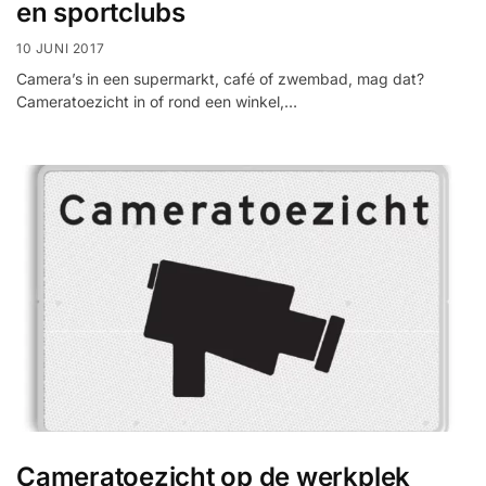
installatie
en sportclubs
10 JUNI 2017
Alarmsystemen
Camera’s in een supermarkt, café of zwembad, mag dat?
Cameratoezicht in of rond een winkel,…
Account
Contact
Help
Wagen
Camera's
&
Intercom
Branddetectie
Inbraakbeveiliging
Merken
Outlet
SALE
Cameratoezicht op de werkplek