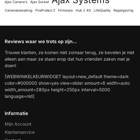
Ajax Camera's
Ajax Socket
Camerabewaking
FireProtect 2
Firmware
Hub 2 4G
LifeQuality
Regelgeving
Reviews waar we trots op zijn…
Trouwe klanten, ze komen niet zomaar terug, ze bevelen je niet
alleen aan maar ze staan erop dat hun vrienden zaken met je
doen!
[WEBWINKELKEURWIDGET layout=new_default theme=dark
color=#000000 show=yes view=slider amount=6 width=auto
width_amount=280px height=250px interval=5000
language=nld]
Informatie
Mijn Account
Klantenservice