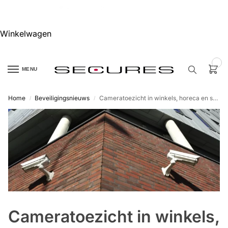
🏷️ 10% extra op Dahua, code
dahuasupersale
Winkelwagen
0
MENU
Home
Beveiligingsnieuws
Cameratoezicht in winkels, horeca en sportclubs
/
/
Zoek een
product…
P
O
P
U
L
A
I
R
Cameratoezicht in winkels,
Alarm
samenstellen