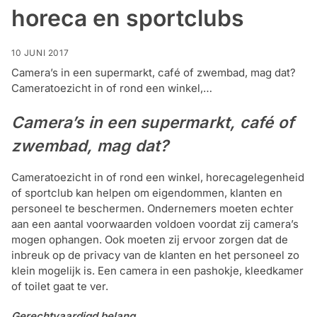
horeca en sportclubs
Alarm
met
installatie
10 JUNI 2017
Camera’s in een supermarkt, café of zwembad, mag dat?
Cameratoezicht in of rond een winkel,…
Alarmsystemen
Camera’s in een supermarkt, café of
Account
Contact
Help
Wagen
Camera's
zwembad, mag dat?
&
Intercom
Cameratoezicht in of rond een winkel, horecagelegenheid
of sportclub kan helpen om eigendommen, klanten en
personeel te beschermen. Ondernemers moeten echter
Branddetectie
aan een aantal voorwaarden voldoen voordat zij camera’s
mogen ophangen. Ook moeten zij ervoor zorgen dat de
inbreuk op de privacy van de klanten en het personeel zo
Inbraakbeveiliging
klein mogelijk is. Een camera in een pashokje, kleedkamer
of toilet gaat te ver.
Merken
Gerechtvaardigd belang