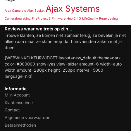
Ajax Systems
Ajax Camera's
Ajax Socket
Camerabewaking
FireProtect 2
Firmware
Hub 2 4G
LifeQuality
Regelgeving
Reviews waar we trots op zijn…
Trouwe klanten, ze komen niet zomaar terug, ze bevelen je niet
alleen aan maar ze staan erop dat hun vrienden zaken met je
doen!
[WEBWINKELKEURWIDGET layout=new_default theme=dark
color=#000000 show=yes view=slider amount=6 width=auto
width_amount=280px height=250px interval=5000
language=nld]
Informatie
Mijn Account
Klantenservice
Contact
Algemene voorwaarden
Betaalmethoden