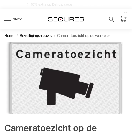
🏷️ 10% extra op Dahua, code
dahuasupersale
0
MENU
Home
Beveiligingsnieuws
Cameratoezicht op de werkplek
/
/
Zoek een
product…
P
O
P
U
L
A
I
R
Alarm
samenstellen
Alarm
Cameratoezicht op de
met