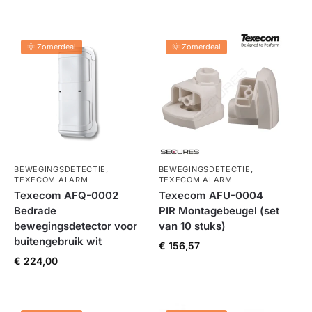
🌞 Zomerdeal
🌞 Zomerdeal
BEWEGINGSDETECTIE
,
BEWEGINGSDETECTIE
,
TEXECOM ALARM
TEXECOM ALARM
Texecom AFQ-0002
Texecom AFU-0004
Bedrade
PIR Montagebeugel (set
bewegingsdetector voor
van 10 stuks)
buitengebruik wit
€
156,57
€
224,00