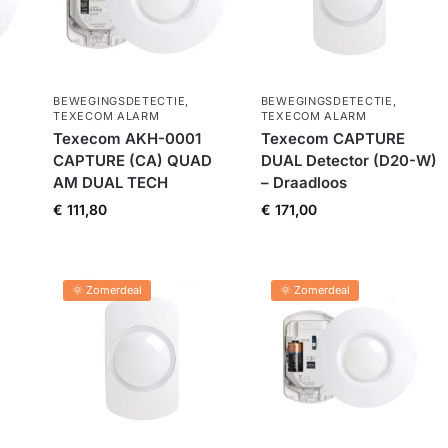
BEWEGINGSDETECTIE
,
BEWEGINGSDETECTIE
,
TEXECOM ALARM
TEXECOM ALARM
Texecom AKH-0001
Texecom CAPTURE
CAPTURE (CA) QUAD
DUAL Detector (D20-W)
AM DUAL TECH
– Draadloos
€
111,80
€
171,00
🌞 Zomerdeal
🌞 Zomerdeal