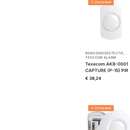
🌞 Zomerdeal
BEWEGINGSDETECTIE
,
TEXECOM ALARM
Texecom AKB-0001
CAPTURE (P-15) PIR
€
38,24
🌞 Zomerdeal