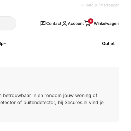
+31 (0)251 77 00 20
↩ Retour / herroepen
Zoeken
0
Contact
Account
lp
Outlet
SALE
n betrouwbaar in en rondom jouw woning of
tector of buitendetector, bij Secures.nl vind je