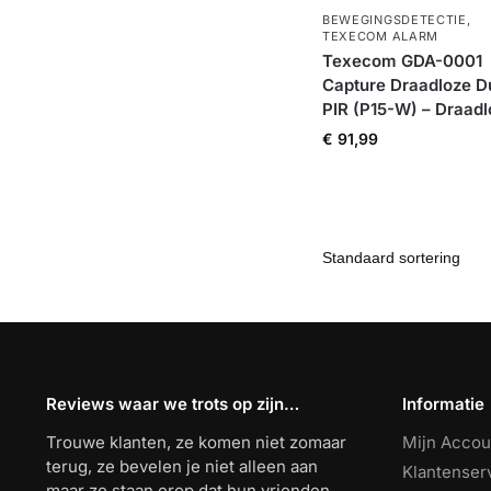
BEWEGINGSDETECTIE
,
TEXECOM ALARM
Texecom GDA-0001
Capture Draadloze D
PIR (P15-W) – Draadl
€
91,99
Reviews waar we trots op zijn…
Informatie
Trouwe klanten, ze komen niet zomaar
Mijn Accou
terug, ze bevelen je niet alleen aan
Klantenser
maar ze staan erop dat hun vrienden