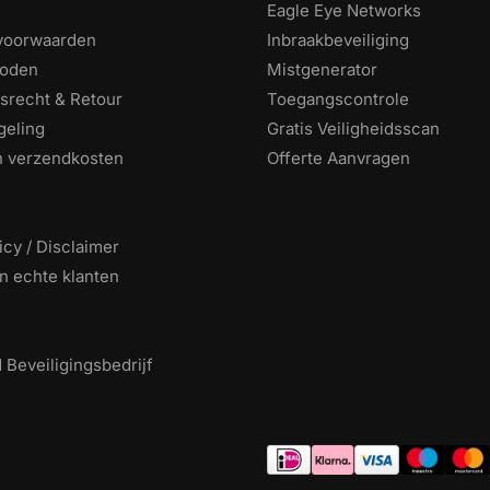
Eagle Eye Networks
voorwaarden
Inbraakbeveiliging
hoden
Mistgenerator
srecht & Retour
Toegangscontrole
geling
Gratis Veiligheidsscan
en verzendkosten
Offerte Aanvragen
icy / Disclaimer
n echte klanten
Beveiligingsbedrijf