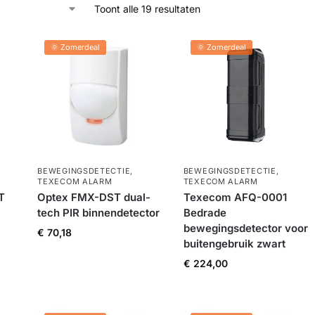
Toont alle 19 resultaten
🌞 Zomerdeal
🌞 Zomerdeal
BEWEGINGSDETECTIE
,
BEWEGINGSDETECTIE
,
TEXECOM ALARM
TEXECOM ALARM
T
Optex FMX-DST dual-
Texecom AFQ-0001
tech PIR binnendetector
Bedrade
bewegingsdetector voor
€
70,18
buitengebruik zwart
€
224,00