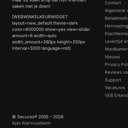
Contact
zaken met je doen!
Algemene 
[WEBWINKELKEURWIDGET
Betaalmet
layout=new_default theme=dark
Herroeping
color=#000000 show=yes view=slider
Klachtenre
amount=6 width=auto
Levertijd 
width_amount=280px height=250px
interval=5000 language=nld]
Meldkamer
Nieuws
Privacy Pol
Reviews va
Support
Vacatures
VEB Erkend 
© Secures® 2005 – 2026
Ajax Alarmsysteem