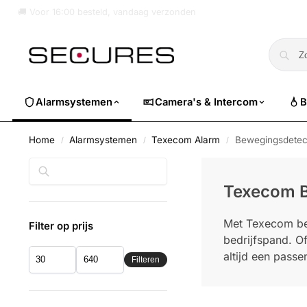
🏷️ Nu 10% EXTRA korting op alle Dahua. Gebruik code
dahuasuper
Alarmsystemen
Camera's & Intercom
B
Home
Alarmsystemen
Texecom Alarm
Bewegingsdetec
/
/
/
Zoeken
Texecom B
Met Texecom bew
Filter op prijs
bedrijfspand. Of
altijd een passe
Filteren