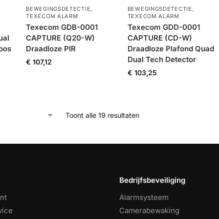
BEWEGINGSDETECTIE
,
BEWEGINGSDETECTIE
,
TEXECOM ALARM
TEXECOM ALARM
Texecom GDB-0001
Texecom GDD-0001
ual
CAPTURE (Q20-W)
CAPTURE (CD-W)
oos
Draadloze PIR
Draadloze Plafond Quad
Dual Tech Detector
€
107,12
€
103,25
Toont alle 19 resultaten
Bedrijfsbeveiliging
nt
Alarmsysteem
vice
Camerabewaking