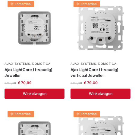
🌞 Zomerdeal
🌞 Zomerdeal
AJAX SYSTEMS
,
DOMOTICA
AJAX SYSTEMS
,
DOMOTICA
Ajax LightCore (1-voudig)
Ajax LightCore (1-voudig)
Jeweller
verticaal Jeweller
€
70,99
€
79,00
€
118,00
€
118,00
Winkelwagen
Winkelwagen
🌞 Zomerdeal
🌞 Zomerdeal