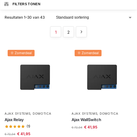
installatie
FILTERS TONEN
Resultaten 1–30 van 43
Alarmsystemen
1
2
Account
Contact
Help
Wagen
Camera's
&
Intercom
🌞 Zomerdeal
🌞 Zomerdeal
Branddetectie
Inbraakbeveiliging
Merken
AJAX SYSTEMS
,
DOMOTICA
AJAX SYSTEMS
,
DOMOTICA
Ajax Relay
Ajax WallSwitch
Outlet
SALE
(1)
€
41,95
€
72,04
€
41,95
€
72,04