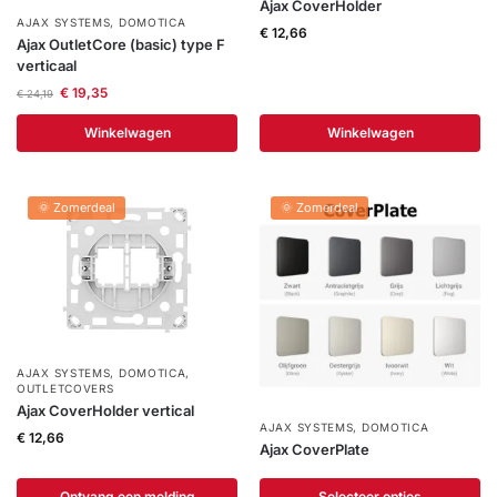
Ajax CoverHolder
AJAX SYSTEMS
,
DOMOTICA
€
12,66
Ajax OutletCore (basic) type F
verticaal
€
19,35
€
24,19
Winkelwagen
Winkelwagen
🌞 Zomerdeal
🌞 Zomerdeal
AJAX SYSTEMS
,
DOMOTICA
,
OUTLETCOVERS
Ajax CoverHolder vertical
AJAX SYSTEMS
,
DOMOTICA
€
12,66
Ajax CoverPlate
Ontvang een melding
Selecteer opties