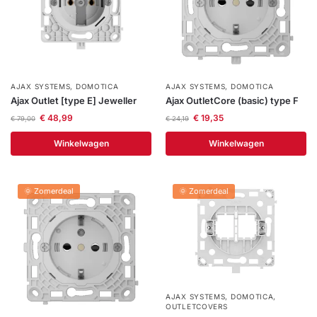
AJAX SYSTEMS
,
DOMOTICA
AJAX SYSTEMS
,
DOMOTICA
Ajax Outlet [type E] Jeweller
Ajax OutletCore (basic) type F
€
48,99
€
19,35
€
79,00
€
24,19
Winkelwagen
Winkelwagen
🌞 Zomerdeal
🌞 Zomerdeal
AJAX SYSTEMS
,
DOMOTICA
,
OUTLETCOVERS