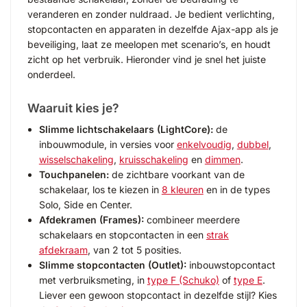
veranderen en zonder nuldraad. Je bedient verlichting,
stopcontacten en apparaten in dezelfde Ajax-app als je
beveiliging, laat ze meelopen met scenario’s, en houdt
zicht op het verbruik. Hieronder vind je snel het juiste
onderdeel.
Waaruit kies je?
Slimme lichtschakelaars (LightCore):
de
inbouwmodule, in versies voor
enkelvoudig
,
dubbel
,
wisselschakeling
,
kruisschakeling
en
dimmen
.
Touchpanelen:
de zichtbare voorkant van de
schakelaar, los te kiezen in
8 kleuren
en in de types
Solo, Side en Center.
Afdekramen (Frames):
combineer meerdere
schakelaars en stopcontacten in een
strak
afdekraam
, van 2 tot 5 posities.
Slimme stopcontacten (Outlet):
inbouwstopcontact
met verbruiksmeting, in
type F (Schuko)
of
type E
.
Liever een gewoon stopcontact in dezelfde stijl? Kies