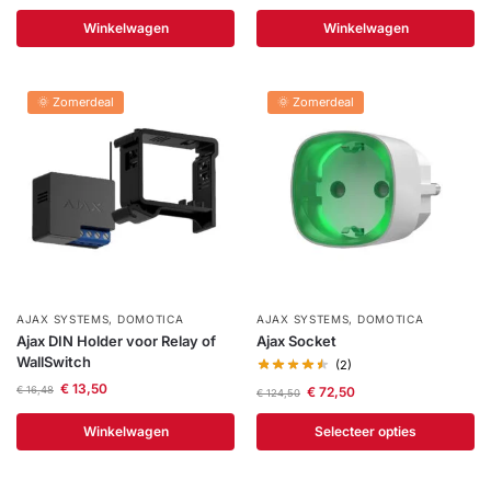
Help &
Winkelwagen
Winkelwagen
service
🌞 Zomerdeal
🌞 Zomerdeal
AJAX SYSTEMS
,
DOMOTICA
AJAX SYSTEMS
,
DOMOTICA
Ajax DIN Holder voor Relay of
Ajax Socket
WallSwitch
(2)
€
13,50
€
72,50
€
16,48
€
124,50
Winkelwagen
Selecteer opties