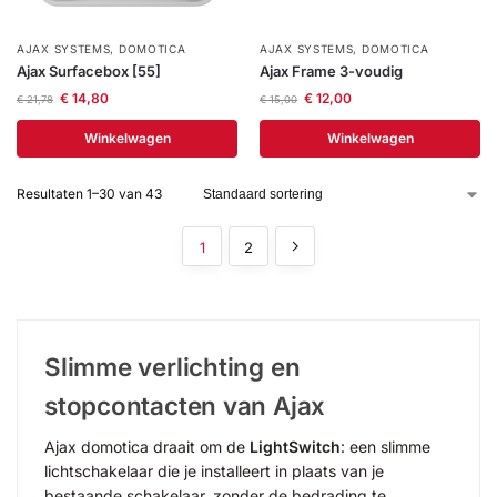
AJAX SYSTEMS
,
DOMOTICA
AJAX SYSTEMS
,
DOMOTICA
Ajax Surfacebox [55]
Ajax Frame 3-voudig
€
14,80
€
12,00
€
21,78
€
15,00
Winkelwagen
Winkelwagen
Resultaten 1–30 van 43
1
2
Slimme verlichting en
stopcontacten van Ajax
Ajax domotica draait om de
LightSwitch
: een slimme
lichtschakelaar die je installeert in plaats van je
bestaande schakelaar, zonder de bedrading te