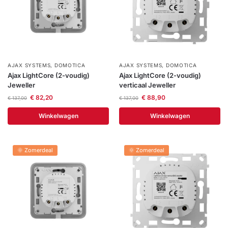
AJAX SYSTEMS
,
DOMOTICA
AJAX SYSTEMS
,
DOMOTICA
Ajax LightCore (2-voudig)
Ajax LightCore (2-voudig)
Jeweller
verticaal Jeweller
€
82,20
€
88,90
€
137,00
€
137,00
Winkelwagen
Winkelwagen
🌞 Zomerdeal
🌞 Zomerdeal