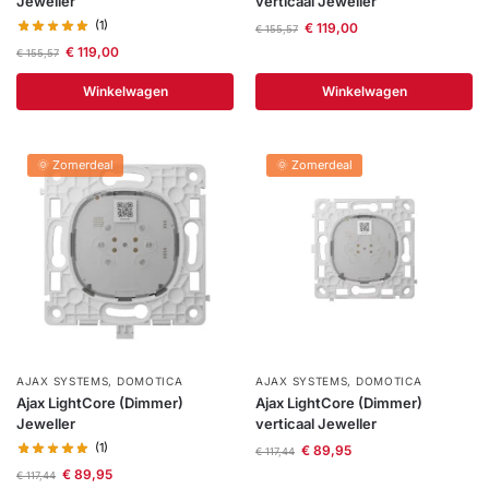
Jeweller
verticaal Jeweller
(1)
€
119,00
€
155,57
€
119,00
€
155,57
Winkelwagen
Winkelwagen
🌞 Zomerdeal
🌞 Zomerdeal
AJAX SYSTEMS
,
DOMOTICA
AJAX SYSTEMS
,
DOMOTICA
Ajax LightCore (Dimmer)
Ajax LightCore (Dimmer)
Jeweller
verticaal Jeweller
(1)
€
89,95
€
117,44
€
89,95
€
117,44