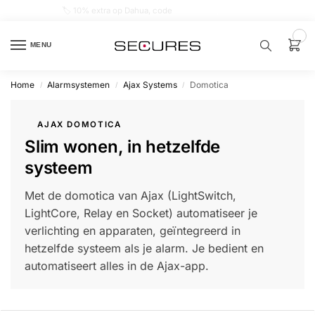
🏷️ 10% extra op Dahua, code
dahuasupersale
0
MENU
Home
Alarmsystemen
Ajax Systems
Domotica
/
/
/
Zoek een
product…
AJAX DOMOTICA
Slim wonen, in hetzelfde
P
O
systeem
P
U
L
Met de domotica van Ajax (LightSwitch,
A
I
LightCore, Relay en Socket) automatiseer je
R
verlichting en apparaten, geïntegreerd in
Alarm
hetzelfde systeem als je alarm. Je bedient en
samenstellen
automatiseert alles in de Ajax-app.
Alarm
met