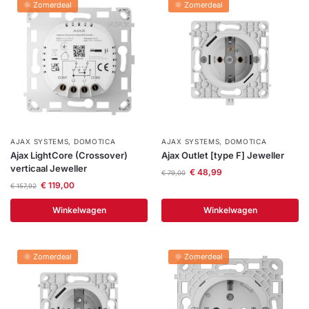
🌞 Zomerdeal
🌞 Zomerdeal
AJAX SYSTEMS
,
DOMOTICA
AJAX SYSTEMS
,
DOMOTICA
Ajax LightCore (Crossover)
Ajax Outlet [type F] Jeweller
verticaal Jeweller
€
48,99
€
79,00
€
119,00
€
157,92
Winkelwagen
Winkelwagen
🌞 Zomerdeal
🌞 Zomerdeal