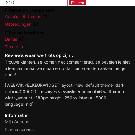
Filteren
Filteren op component
Accu’s – Batterijen
(1)
Uitbreidingen
(8)
Filter op fabrikant
Dahua
(8)
Texecom
(1)
Reviews waar we trots op zijn…
Trouwe klanten, ze komen niet zomaar terug, ze bevelen je niet
alleen aan maar ze staan erop dat hun vrienden zaken met je
doen!
[WEBWINKELKEURWIDGET layout=new_default theme=dark
color=#000000 show=yes view=slider amount=6 width=auto
width_amount=280px height=250px interval=5000
language=nld]
Informatie
Mijn Account
Klantenservice