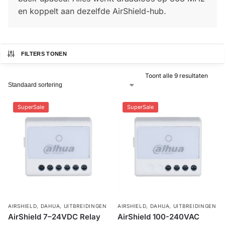
en koppelt aan dezelfde AirShield-hub.
Alarm
met
installatie
FILTERS TONEN
Alarmsystemen
Toont alle 9 resultaten
Account
Contact
Help
Wagen
Camera's
SuperSale
SuperSale
&
Intercom
Branddetectie
Inbraakbeveiliging
AIRSHIELD
,
DAHUA
,
UITBREIDINGEN
AIRSHIELD
,
DAHUA
,
UITBREIDINGEN
Merken
AirShield 7–24VDC Relay
AirShield 100-240VAC