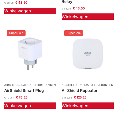
Relay
€
43,50
€
58,08
€
43,50
Outlet
€
58,08
SALE
Winkelwagen
Winkelwagen
Help &
service
SuperSale
SuperSale
AIRSHIELD
,
DAHUA
,
UITBREIDINGEN
AIRSHIELD
,
DAHUA
,
UITBREIDINGEN
AirShield Smart Plug
AirShield Repeater
€
76,25
€
125,25
€
101,64
€
166,98
Winkelwagen
Winkelwagen