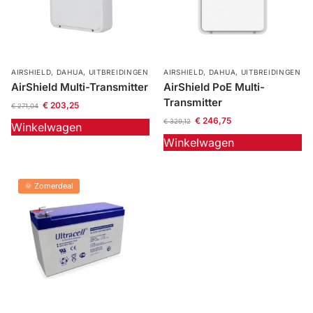
AIRSHIELD
,
DAHUA
,
UITBREIDINGEN
AIRSHIELD
,
DAHUA
,
UITBREIDINGEN
AirShield Multi-Transmitter
AirShield PoE Multi-
Transmitter
€
203,25
€
271,04
€
246,75
€
329,12
Winkelwagen
Winkelwagen
🌞 Zomerdeal