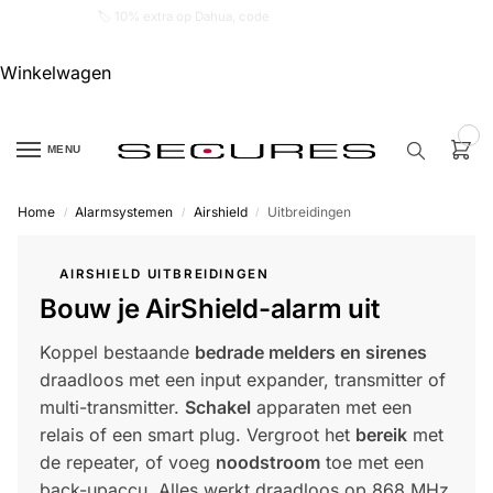
🏷️ 10% extra op Dahua, code
dahuasupersale
Winkelwagen
0
MENU
Home
Alarmsystemen
Airshield
Uitbreidingen
/
/
/
Zoek een
product…
AIRSHIELD UITBREIDINGEN
Bouw je AirShield-alarm uit
P
O
P
Koppel bestaande
bedrade melders en sirenes
U
L
draadloos met een input expander, transmitter of
A
I
multi-transmitter.
Schakel
apparaten met een
R
relais of een smart plug. Vergroot het
bereik
met
Alarm
de repeater, of voeg
noodstroom
toe met een
samenstellen
back-upaccu. Alles werkt draadloos op 868 MHz