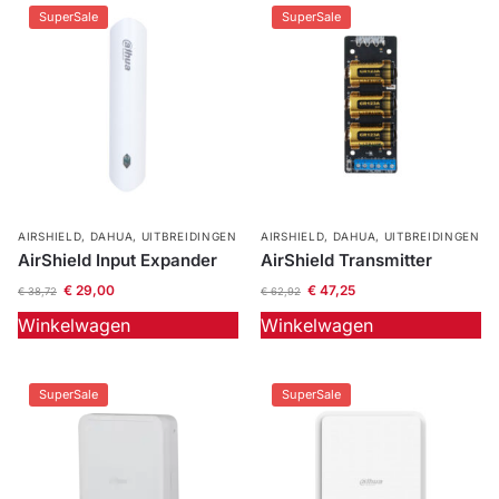
SuperSale
SuperSale
AIRSHIELD
,
DAHUA
,
UITBREIDINGEN
AIRSHIELD
,
DAHUA
,
UITBREIDINGEN
AirShield Input Expander
AirShield Transmitter
€
29,00
€
47,25
€
38,72
€
62,92
Winkelwagen
Winkelwagen
SuperSale
SuperSale