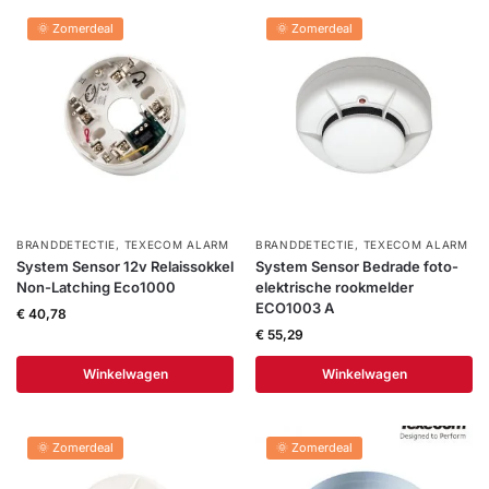
installatie
🌞 Zomerdeal
🌞 Zomerdeal
Alarmsystemen
Account
Contact
Help
Wagen
Camera's
&
Intercom
BRANDDETECTIE
,
TEXECOM ALARM
BRANDDETECTIE
,
TEXECOM ALARM
Branddetectie
System Sensor 12v Relaissokkel
System Sensor Bedrade foto-
Non-Latching Eco1000
elektrische rookmelder
ECO1003 A
€
40,78
Inbraakbeveiliging
€
55,29
Winkelwagen
Winkelwagen
Merken
Outlet
🌞 Zomerdeal
🌞 Zomerdeal
SALE