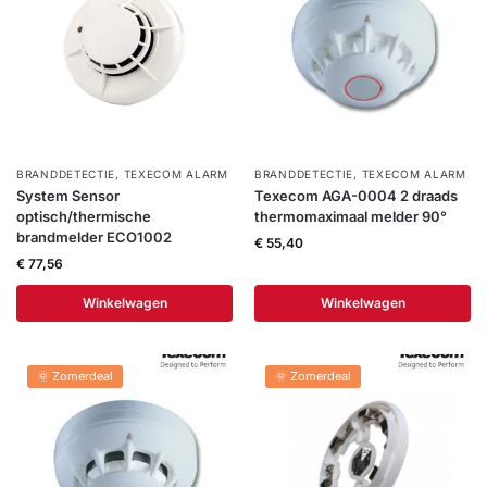
Help &
service
BRANDDETECTIE
,
TEXECOM ALARM
BRANDDETECTIE
,
TEXECOM ALARM
System Sensor
Texecom AGA-0004 2 draads
optisch/thermische
thermomaximaal melder 90°
brandmelder ECO1002
€
55,40
€
77,56
Winkelwagen
Winkelwagen
🌞 Zomerdeal
🌞 Zomerdeal