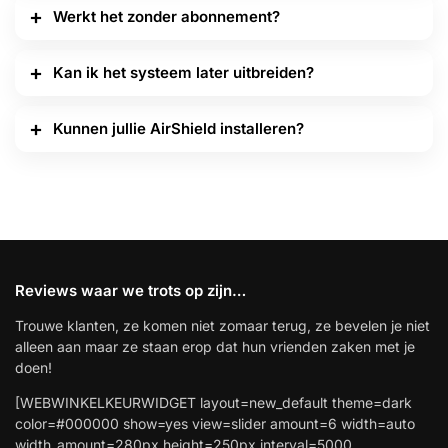
Werkt het zonder abonnement?
Kan ik het systeem later uitbreiden?
Kunnen jullie AirShield installeren?
Reviews waar we trots op zijn…
Trouwe klanten, ze komen niet zomaar terug, ze bevelen je niet
alleen aan maar ze staan erop dat hun vrienden zaken met je
doen!
[WEBWINKELKEURWIDGET layout=new_default theme=dark
color=#000000 show=yes view=slider amount=6 width=auto
width_amount=280px height=250px interval=5000