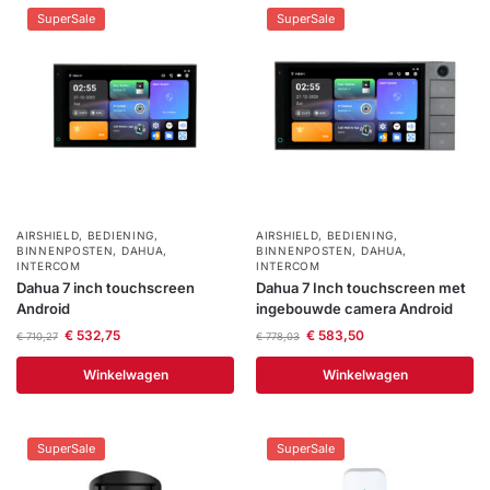
SuperSale
SuperSale
AIRSHIELD
,
BEDIENING
,
AIRSHIELD
,
BEDIENING
,
BINNENPOSTEN
,
DAHUA
,
BINNENPOSTEN
,
DAHUA
,
INTERCOM
INTERCOM
Dahua 7 inch touchscreen
Dahua 7 Inch touchscreen met
Android
ingebouwde camera Android
€
532,75
€
583,50
€
710,27
€
778,03
Winkelwagen
Winkelwagen
SuperSale
SuperSale