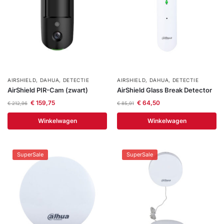
AIRSHIELD
,
DAHUA
,
DETECTIE
AIRSHIELD
,
DAHUA
,
DETECTIE
AirShield PIR-Cam (zwart)
AirShield Glass Break Detector
€
159,75
€
64,50
€
212,96
€
85,91
Winkelwagen
Winkelwagen
SuperSale
SuperSale