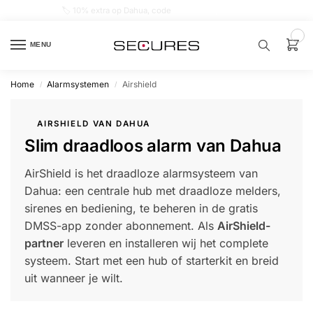
🏷️ 10% extra op Dahua, code
dahuasupersale
0
MENU
Home
Alarmsystemen
Airshield
/
/
Zoek een
product…
AIRSHIELD VAN DAHUA
Slim draadloos alarm van Dahua
P
O
P
AirShield is het draadloze alarmsysteem van
U
L
Dahua: een centrale hub met draadloze melders,
A
I
sirenes en bediening, te beheren in de gratis
R
DMSS-app zonder abonnement. Als
AirShield-
Alarm
partner
leveren en installeren wij het complete
samenstellen
systeem. Start met een hub of starterkit en breid
uit wanneer je wilt.
Alarm
met