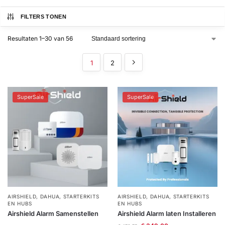
installatie
FILTERS TONEN
Alarmsystemen
Resultaten 1–30 van 56
Account
Contact
Help
Wagen
1
2
Camera's
&
Intercom
SuperSale
SuperSale
Branddetectie
Inbraakbeveiliging
Merken
AIRSHIELD
,
DAHUA
,
STARTERKITS
AIRSHIELD
,
DAHUA
,
STARTERKITS
EN HUBS
EN HUBS
Outlet
SALE
Airshield Alarm Samenstellen
Airshield Alarm laten Installeren