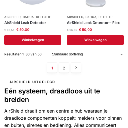
AIRSHIELD
,
DAHUA
,
DETECTIE
AIRSHIELD
,
DAHUA
,
DETECTIE
AirShield Leak Detector
AirShield Leak Detector – Flex
€
50,00
€
50,00
€
66,55
€
66,55
Winkelwagen
Winkelwagen
Resultaten 1–30 van 56
1
2
AIRSHIELD UITGELEGD
Eén systeem, draadloos uit te
breiden
AirShield draait om een centrale hub waaraan je
draadloze componenten koppelt: melders voor binnen
en buiten, sirenes en bediening. Alles communiceert