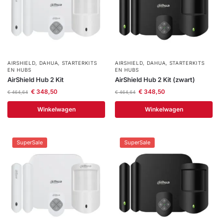
AIRSHIELD
,
DAHUA
,
STARTERKITS
AIRSHIELD
,
DAHUA
,
STARTERKITS
EN HUBS
EN HUBS
AirShield Hub 2 Kit
AirShield Hub 2 Kit (zwart)
€
348,50
€
348,50
€
464,64
€
464,64
Winkelwagen
Winkelwagen
SuperSale
SuperSale