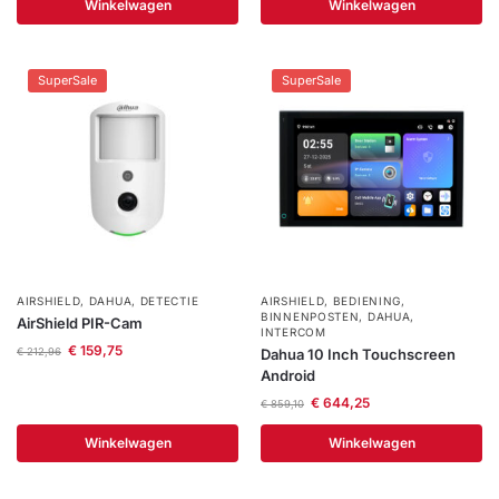
Winkelwagen
Winkelwagen
SuperSale
SuperSale
AIRSHIELD
,
DAHUA
,
DETECTIE
AIRSHIELD
,
BEDIENING
,
BINNENPOSTEN
,
DAHUA
,
AirShield PIR-Cam
INTERCOM
€
159,75
Dahua 10 Inch Touchscreen
€
212,96
Android
€
644,25
€
859,10
Winkelwagen
Winkelwagen