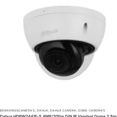
BEWAKINGSCAMERA'S
,
DAHUA
,
DAHUA CAMERA
,
DOME-CAMERA’S
Dahua HDBW2441E-S 4MP/20fps D/N IR Vandaal Dome 2.8m