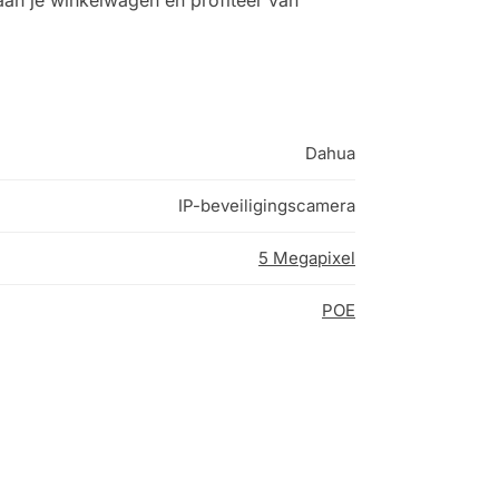
Dahua
IP-beveiligingscamera
5 Megapixel
POE