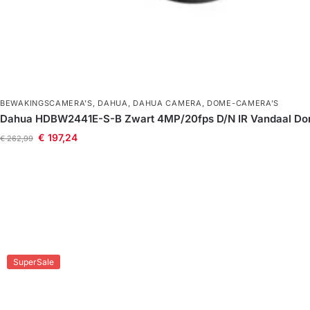
BEWAKINGSCAMERA'S
,
DAHUA
,
DAHUA CAMERA
,
DOME-CAMERA’S
Dahua HDBW2441E-S-B Zwart 4MP/20fps D/N IR Vandaal D
€
197,24
€
262,99
SuperSale