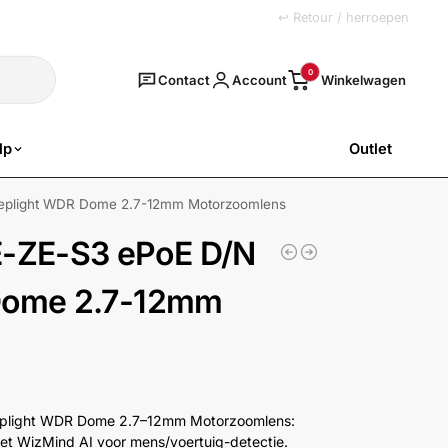
+31 (0)251 77 00 20
↩ Retour / herroepen
Zoeken
0
Contact
Account
lp
Outlet
SALE
eplight WDR Dome 2.7-12mm Motorzoomlens
-ZE-S3 ePoE D/N
 Dome 2.7-12mm
plight WDR Dome 2.7–12mm Motorzoomlens:
met WizMind AI voor mens/voertuig-detectie.