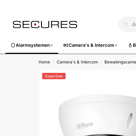
🏷️ Nu 10% EXTRA korting op alle Dahua. Gebruik code
dahuasuper
Alarmsystemen
Camera's & Intercom
B
Home
Camera's & Intercom
Bewakingscame
/
/
SuperSale