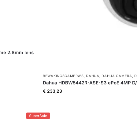
ome 2.8mm lens
BEWAKINGSCAMERA'S
,
DAHUA
,
DAHUA CAMERA
,
D
Dahua HDBW5442R-ASE-S3 ePoE 4MP D/N S
€
233,23
SuperSale