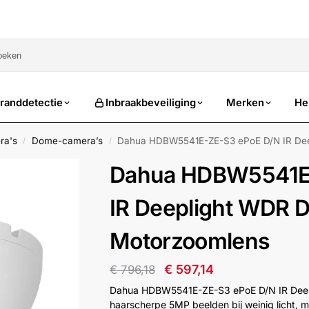
sale
randdetectie
Inbraakbeveiliging
Merken
He
ra's
Dome-camera’s
Dahua HDBW5541E-ZE-S3 ePoE D/N IR De
/
/
Dahua HDBW5541E
IR Deeplight WDR
Motorzoomlens
€
597,14
€
796,18
Dahua HDBW5541E-ZE-S3 ePoE D/N IR Dee
haarscherpe 5MP beelden bij weinig licht, 