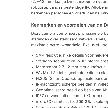
(2,7–12 mm) laat je Direct inzoomen voor 
robuuste, vandaalbestendige IP67/IK-behui
herkennen personen en voertuigen nauwkeur
Kenmerken en voordelen van de
Deze camera combineert professionele bee
afstanden over standaard netwerkkabels, 
maximale betrouwbaarheid. Exclusief voo
5MP resolutie: rijke details voor heldere
Starlight/Deeplight en WDR: sterke prest
Motorzoom 2,7–12 mm met autofocus: ste
WizMind AI: intelligente detectie en cl
H.265 (Smart Codec): optimale bandbree
IR-nachtzicht: scherpe beelden in volled
Geoptimaliseerd beeld op basis van AI:
IP67 en vandaalbestendig (IK): robuust
microSD-kaartslot tot 256 GB: lokale 
Voeding via PoE, ePoE of 12V DC: flexibe