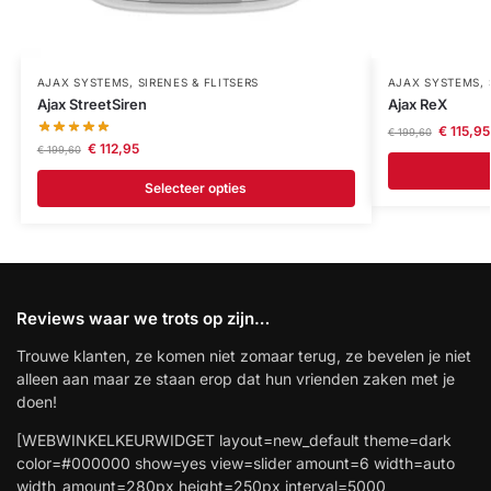
AJAX SYSTEMS
,
SIRENES & FLITSERS
AJAX SYSTEMS
,
Ajax StreetSiren
Ajax ReX
€
115,95
€
199,60
€
112,95
€
199,60
Selecteer opties
Reviews waar we trots op zijn…
Trouwe klanten, ze komen niet zomaar terug, ze bevelen je niet
alleen aan maar ze staan erop dat hun vrienden zaken met je
doen!
[WEBWINKELKEURWIDGET layout=new_default theme=dark
color=#000000 show=yes view=slider amount=6 width=auto
width_amount=280px height=250px interval=5000