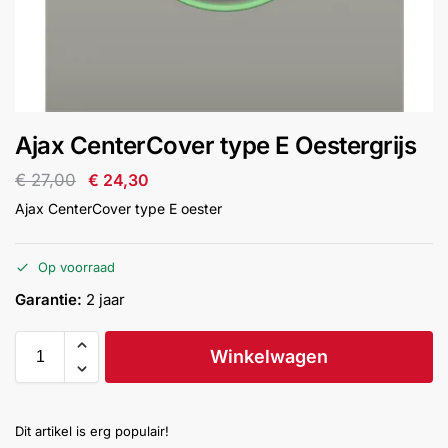
installatie
Alarmsystemen
Account
Contact
Help
Wagen
Camera's
Ajax CenterCover type E Oestergrijs
&
Intercom
€
27,00
€
24,30
Ajax CenterCover type E oester
Branddetectie
Op voorraad
Inbraakbeveiliging
Garantie:
2 jaar
Merken
Winkelwagen
Outlet
SALE
Dit artikel is erg populair!