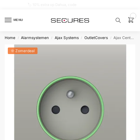
🏷️ 10% extra op Dahua, code
dahuasupersale
0
MENU
Home
Alarmsystemen
Ajax Systems
OutletCovers
Ajax CenterCover type E Oestergrijs
/
/
/
/
Zoek een
product…
🌞 Zomerdeal
P
O
P
U
L
A
I
R
Alarm
samenstellen
Alarm
met