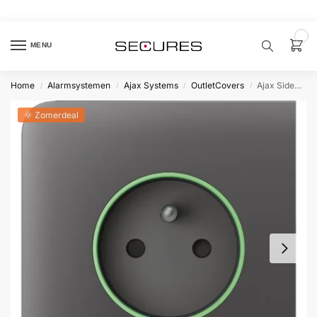
🏷️ 10% extra op Dahua, code
dahuasupersale
0
MENU
Home
Alarmsystemen
Ajax Systems
OutletCovers
Ajax SideCover type E Grijs
/
/
/
/
Zoek een
product…
🌞 Zomerdeal
P
O
P
U
L
A
I
R
Alarm
samenstellen
Alarm
met