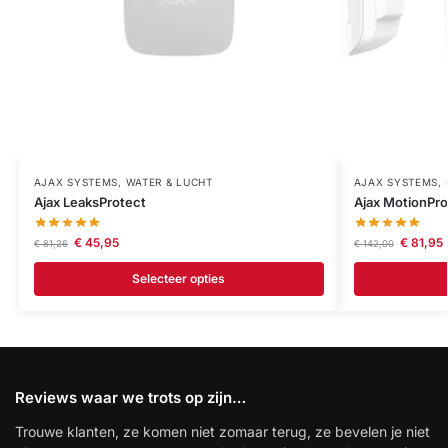
AJAX SYSTEMS
,
WATER & LUCHT
AJAX SYSTEMS
,
Ajax LeaksProtect
Ajax MotionPro
€
45,95
€
81,95
€
81,26
€
142,00
Selecteer opties
Reviews waar we trots op zijn…
Trouwe klanten, ze komen niet zomaar terug, ze bevelen je niet