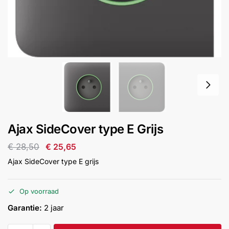
installatie
Alarmsystemen
Account
Contact
Help
Wagen
Camera's
&
Intercom
Branddetectie
Ajax SideCover type E Grijs
€
28,50
€
25,65
Inbraakbeveiliging
Ajax SideCover type E grijs
Merken
Op voorraad
Garantie:
2 jaar
Outlet
SALE