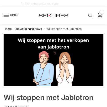
🏷️ 10% extra op Dahua, code
dahuasupersale
0
MENU
Home
Beveiligingsnieuws
Wij stoppen met Jablotron
/
/
Zoek een
product…
P
O
P
U
L
A
I
R
Alarm
samenstellen
Wij stoppen met Jablotron
Alarm
met
26 MAART 2026