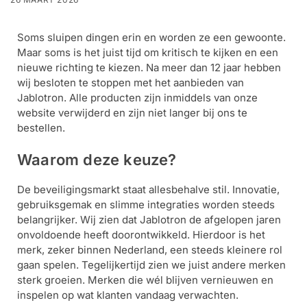
installatie
Soms sluipen dingen erin en worden ze een gewoonte.
Alarmsystemen
Maar soms is het juist tijd om kritisch te kijken en een
nieuwe richting te kiezen. Na meer dan 12 jaar hebben
wij besloten te stoppen met het aanbieden van
Account
Contact
Help
Wagen
Camera's
Jablotron. Alle producten zijn inmiddels van onze
&
website verwijderd en zijn niet langer bij ons te
Intercom
bestellen.
Waarom deze keuze?
Branddetectie
De beveiligingsmarkt staat allesbehalve stil. Innovatie,
Inbraakbeveiliging
gebruiksgemak en slimme integraties worden steeds
belangrijker. Wij zien dat Jablotron de afgelopen jaren
onvoldoende heeft doorontwikkeld. Hierdoor is het
Merken
merk, zeker binnen Nederland, een steeds kleinere rol
gaan spelen. Tegelijkertijd zien we juist andere merken
sterk groeien. Merken die wél blijven vernieuwen en
Outlet
SALE
inspelen op wat klanten vandaag verwachten.