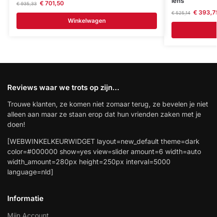
lens
€
701,50
€
935,33
€
393,7
€
525,14
Winkelwagen
Reviews waar we trots op zijn…
Trouwe klanten, ze komen niet zomaar terug, ze bevelen je niet
alleen aan maar ze staan erop dat hun vrienden zaken met je
doen!
[WEBWINKELKEURWIDGET layout=new_default theme=dark
color=#000000 show=yes view=slider amount=6 width=auto
width_amount=280px height=250px interval=5000
language=nld]
Informatie
Mijn Account