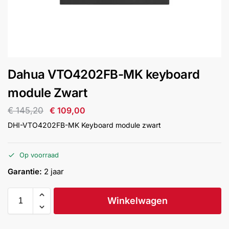
installatie
Alarmsystemen
Account
Contact
Help
Wagen
Camera's
Dahua VTO4202FB-MK keyboard
&
Intercom
module Zwart
€
145,20
€
109,00
Branddetectie
DHI-VTO4202FB-MK Keyboard module zwart
Inbraakbeveiliging
Op voorraad
Garantie:
2 jaar
Merken
Winkelwagen
Outlet
SALE