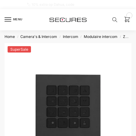
🏷️ 10% extra op Dahua, code
dahuasupersale
0
MENU
Home
Camera's & Intercom
Intercom
Modulaire intercom
Zwart
/
/
/
/
Zoek een
product…
SuperSale
P
O
P
U
L
A
I
R
Alarm
samenstellen
Alarm
met