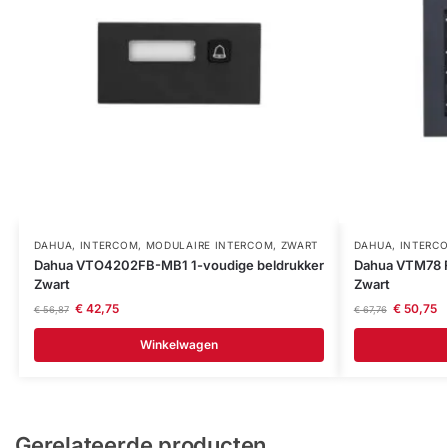
DAHUA
,
INTERCOM
,
MODULAIRE INTERCOM
,
ZWART
DAHUA
,
INTERC
Dahua VTO4202FB-MB1 1-voudige beldrukker
Dahua VTM78 F
Zwart
Zwart
€
42,75
€
50,75
€
56,87
€
67,76
Winkelwagen
Gerelateerde producten