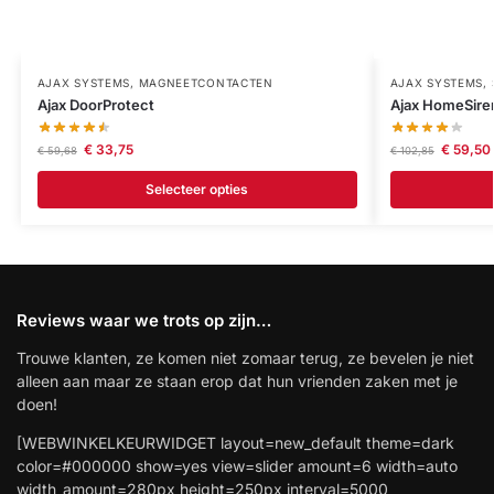
AJAX SYSTEMS
,
MAGNEETCONTACTEN
AJAX SYSTEMS
,
Ajax DoorProtect
Ajax HomeSire
€
33,75
€
59,50
€
59,68
€
102,85
Selecteer opties
Reviews waar we trots op zijn…
Trouwe klanten, ze komen niet zomaar terug, ze bevelen je niet
alleen aan maar ze staan erop dat hun vrienden zaken met je
doen!
[WEBWINKELKEURWIDGET layout=new_default theme=dark
color=#000000 show=yes view=slider amount=6 width=auto
width_amount=280px height=250px interval=5000