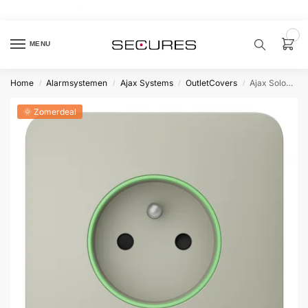
🏷️ 10% extra op Dahua, code
dahuasupersale
0
MENU
Home
Alarmsystemen
Ajax Systems
OutletCovers
Ajax SoloCover type E Oestergrijs
/
/
/
/
Zoek een
product…
🌞 Zomerdeal
P
O
P
U
L
A
I
R
Alarm
samenstellen
Alarm
met