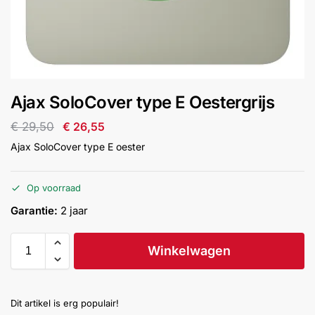
installatie
Alarmsystemen
Account
Contact
Help
Wagen
Camera's
Ajax SoloCover type E Oestergrijs
&
Intercom
€
29,50
€
26,55
Ajax SoloCover type E oester
Branddetectie
Op voorraad
Inbraakbeveiliging
Garantie:
2 jaar
Merken
Winkelwagen
Outlet
SALE
Dit artikel is erg populair!