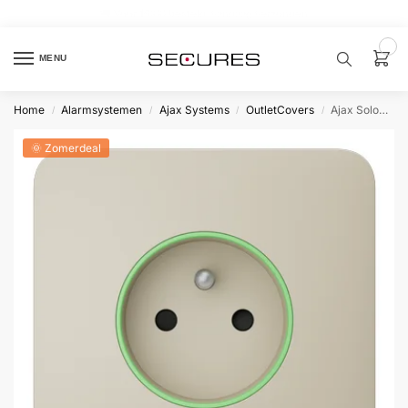
🏷️ 10% extra op Dahua, code
dahuasupersale
0
MENU
Home
Alarmsystemen
Ajax Systems
OutletCovers
Ajax SoloCover type E Ivoorwit
/
/
/
/
Zoek een
product…
🌞 Zomerdeal
P
O
P
U
L
A
I
R
Alarm
samenstellen
Alarm
met