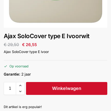
installatie
Alarmsystemen
Account
Contact
Help
Wagen
Camera's
Ajax SoloCover type E Ivoorwit
&
Intercom
€
29,50
€
26,55
Ajax SoloCover type E ivoor
Branddetectie
Op voorraad
Inbraakbeveiliging
Garantie:
2 jaar
Merken
Winkelwagen
Outlet
SALE
Dit artikel is erg populair!