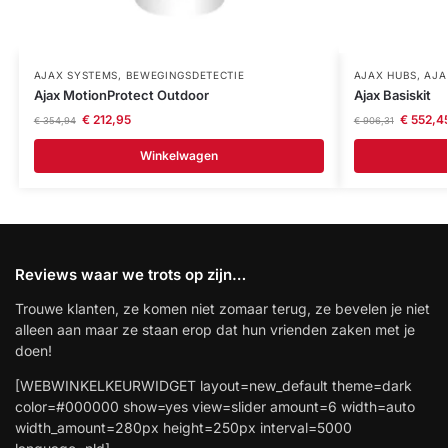
AJAX SYSTEMS
,
BEWEGINGSDETECTIE
AJAX HUBS
,
AJA
Ajax MotionProtect Outdoor
Ajax Basiskit
€
212,95
€
552,4
€
354,94
€
906,31
Winkelwagen
Reviews waar we trots op zijn…
Trouwe klanten, ze komen niet zomaar terug, ze bevelen je niet
alleen aan maar ze staan erop dat hun vrienden zaken met je
doen!
[WEBWINKELKEURWIDGET layout=new_default theme=dark
color=#000000 show=yes view=slider amount=6 width=auto
width_amount=280px height=250px interval=5000