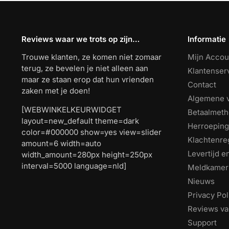
Reviews waar we trots op zijn…
Informatie
Trouwe klanten, ze komen niet zomaar
Mijn Accou
terug, ze bevelen je niet alleen aan
Klantenser
maar ze staan erop dat hun vrienden
Contact
zaken met je doen!
Algemene 
[WEBWINKELKEURWIDGET
Betaalmet
layout=new_default theme=dark
Herroeping
color=#000000 show=yes view=slider
Klachtenre
amount=6 width=auto
Levertijd 
width_amount=280px height=250px
interval=5000 language=nld]
Meldkamer
Nieuws
Privacy Pol
Reviews va
Support