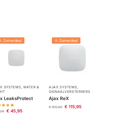
🌞 Zomerdeal
🌞 Zomerdeal
X SYSTEMS
,
WATER &
AJAX SYSTEMS
,
CHT
SIGNAALVERSTERKERS
x LeaksProtect
Ajax ReX
€
115,95
€
199,60
€
45,95
,26