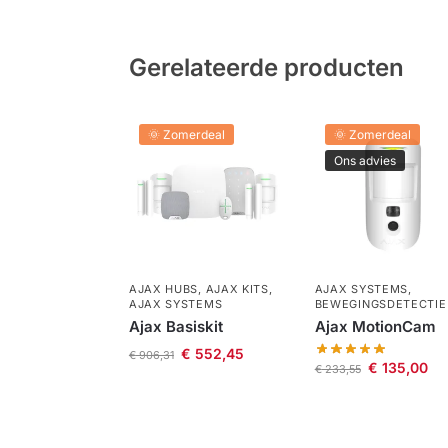
Gerelateerde producten
🌞 Zomerdeal
🌞 Zomerdeal
Ons advies
AJAX HUBS
,
AJAX KITS
,
AJAX SYSTEMS
,
AJAX SYSTEMS
BEWEGINGSDETECTIE
Ajax Basiskit
Ajax MotionCam
€
552,45
€
906,31
€
135,00
€
233,55