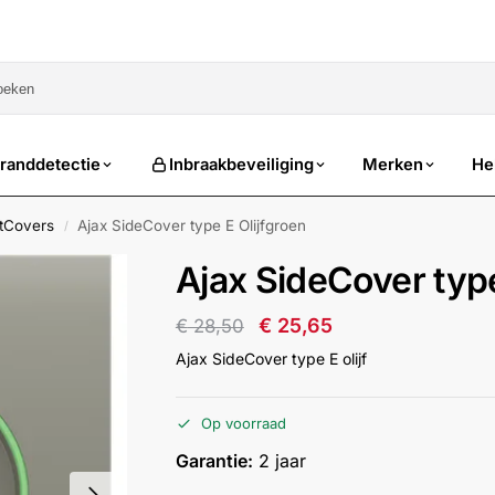
sale
randdetectie
Inbraakbeveiliging
Merken
He
etCovers
Ajax SideCover type E Olijfgroen
/
Ajax SideCover type
€
25,65
€
28,50
Ajax SideCover type E olijf
Op voorraad
Garantie:
2 jaar