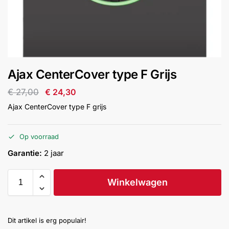
installatie
Alarmsystemen
Account
Contact
Help
Wagen
Camera's
Ajax CenterCover type F Grijs
&
Intercom
€
27,00
€
24,30
Ajax CenterCover type F grijs
Branddetectie
Op voorraad
Inbraakbeveiliging
Garantie:
2 jaar
Merken
Winkelwagen
Outlet
SALE
Dit artikel is erg populair!