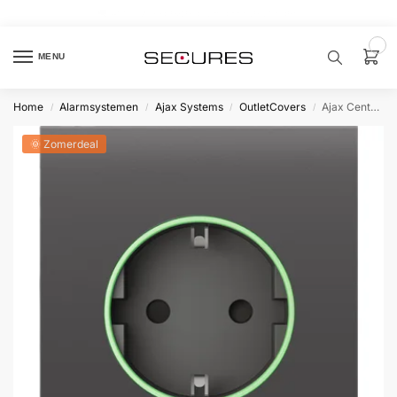
🏷️ 10% extra op Dahua, code
dahuasupersale
0
MENU
Home
Alarmsystemen
Ajax Systems
OutletCovers
Ajax CenterCover type F Grijs
/
/
/
/
Zoek een
product…
🌞 Zomerdeal
P
O
P
U
L
A
I
R
Alarm
samenstellen
Alarm
met