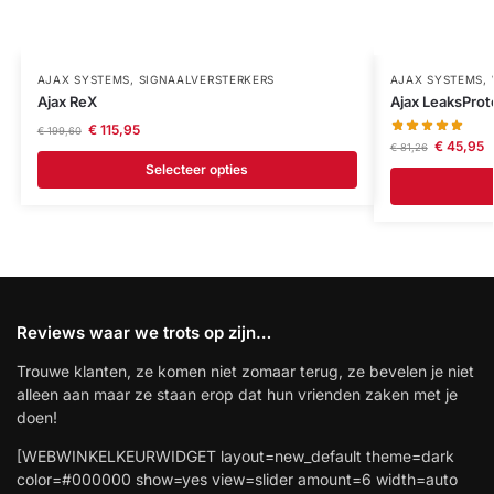
AJAX SYSTEMS
,
SIGNAALVERSTERKERS
AJAX SYSTEMS
,
Ajax ReX
Ajax LeaksProt
€
115,95
€
199,60
€
45,95
€
81,26
Selecteer opties
Reviews waar we trots op zijn…
Trouwe klanten, ze komen niet zomaar terug, ze bevelen je niet
alleen aan maar ze staan erop dat hun vrienden zaken met je
doen!
[WEBWINKELKEURWIDGET layout=new_default theme=dark
color=#000000 show=yes view=slider amount=6 width=auto