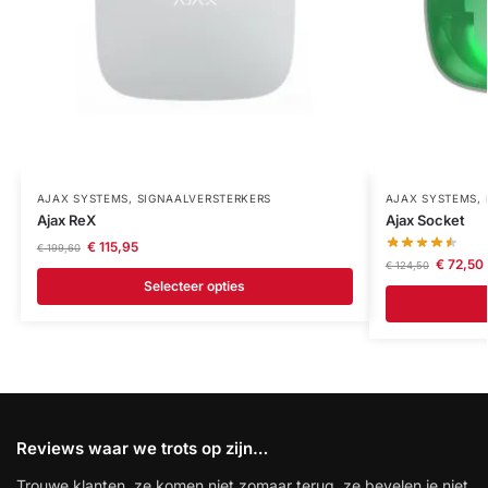
AJAX SYSTEMS
,
SIGNAALVERSTERKERS
AJAX SYSTEMS
,
Ajax ReX
Ajax Socket
€
115,95
€
199,60
€
72,50
€
124,50
Selecteer opties
Reviews waar we trots op zijn…
Trouwe klanten, ze komen niet zomaar terug, ze bevelen je niet