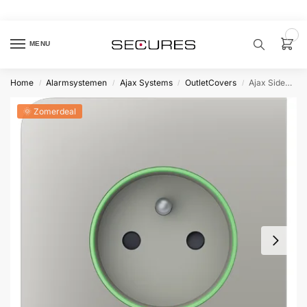
🏷️ 10% extra op Dahua, code
dahuasupersale
0
MENU
Home
Alarmsystemen
Ajax Systems
OutletCovers
Ajax SideCover type E Oestergrijs
/
/
/
/
Zoek een
product…
🌞 Zomerdeal
P
O
P
U
L
A
I
R
Alarm
samenstellen
Alarm
met