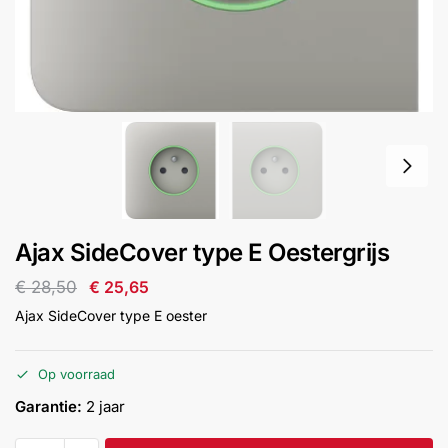
installatie
Alarmsystemen
Account
Contact
Help
Wagen
Camera's
&
Intercom
Branddetectie
Ajax SideCover type E Oestergrijs
€
28,50
€
25,65
Inbraakbeveiliging
Ajax SideCover type E oester
Merken
Op voorraad
Garantie:
2 jaar
Outlet
SALE