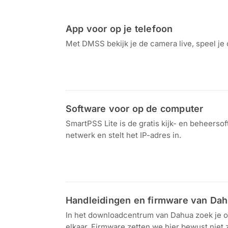
App voor op je telefoon
Met DMSS bekijk je de camera live, speel je 
Download in de
Ontdek het op
App Store
Google Play
Software voor op de computer
SmartPSS Lite is de gratis kijk- en beheers
netwerk en stelt het IP-adres in.
Download voor
Windows en Mac
Handleidingen en firmware van Da
In het downloadcentrum van Dahua zoek je op
elkaar. Firmware zetten we hier bewust niet