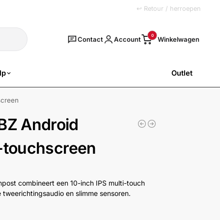
+31 (0)251 77 00 20
↩ Retour / herroepen
Zoeken
0
Contact
Account
lp
Outlet
SALE
screen
Z Android
S-touchscreen
npost combineert een 10-inch IPS multi-touch
 tweerichtingsaudio en slimme sensoren.