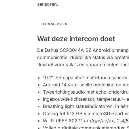
sensoren.
KENMERKEN
Wat deze intercom doet
De Dahua SCP3044A-BZ Android binnenpost 
communicatie, duidelijke status via breat
flexibel voor villa’s en appartementen. In
10.1″ IPS capacitief multi-touch scher
Android 14 voor snelle bediening en mo
Tweerichtingsaudio met echo-onderdrukk
Ingebouwde lichtsensor, temperatuur- e
Breathing light statusindicatoren: in éé
Opslag tot 512 GB via microSD-kaart v
Wi-Fi (IEEE 802.11 a/b/g/n/ac/ax, 2.4/
Volledig digitale communicatiemodus; 