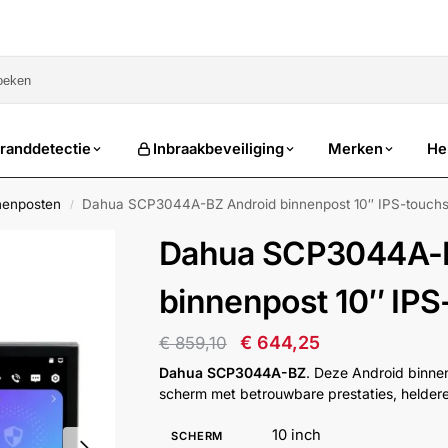
sale
randdetectie
Inbraakbeveiliging
Merken
He
nenposten
Dahua SCP3044A-BZ Android binnenpost 10″ IPS-touch
/
Dahua SCP3044A-B
binnenpost 10″ IP
€
644,25
€
859,10
Dahua SCP3044A-BZ
. Deze Android binne
scherm met betrouwbare prestaties, heldere
10 inch
SCHERM