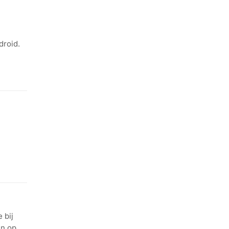
droid.
 bij
en op