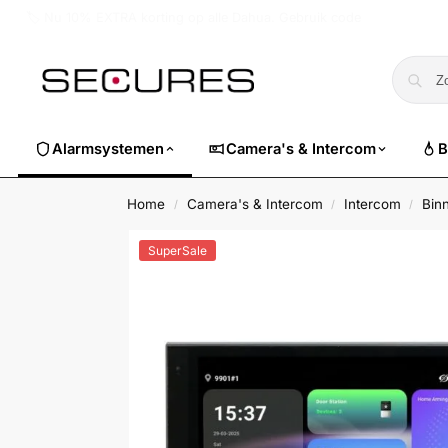
🏷️ Nu 10% EXTRA korting op alle Dahua. Gebruik code
dahuasuper
Alarmsystemen
Camera's & Intercom
B
Home
Camera's & Intercom
Intercom
Bin
/
/
/
SuperSale