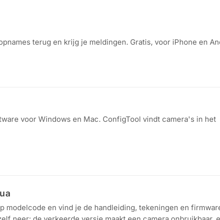
opnames terug en krijg je meldingen. Gratis, voor iPhone en An
oftware voor Windows en Mac. ConfigTool vindt camera's in het
hua
 modelcode en vind je de handleiding, tekeningen en firmware
 zelf neer: de verkeerde versie maakt een camera onbruikbaar, 