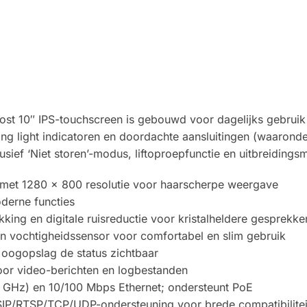
10″ IPS-touchscreen is gebouwd voor dagelijks gebruik en
hing light indicatoren en doordachte aansluitingen (waaro
clusief ‘Niet storen’-modus, liftoproepfunctie en uitbreidin
m met 1280 × 800 resolutie voor haarscherpe weergave
derne functies
ing en digitale ruisreductie voor kristalheldere gesprekke
n vochtigheidssensor voor comfortabel en slim gebruik
n oogopslag de status zichtbaar
oor video-berichten en logbestanden
5 GHz) en 10/100 Mbps Ethernet; ondersteunt PoE
SIP/RTSP/TCP/UDP-ondersteuning voor brede compatibilitei