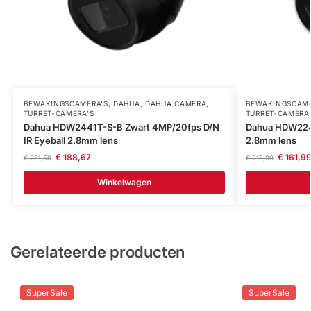
BEWAKINGSCAMERA'S
,
DAHUA
,
DAHUA CAMERA
,
BEWAKINGSCAME
TURRET-CAMERA'S
TURRET-CAMERA
Dahua HDW2441T-S-B Zwart 4MP/20fps D/N
Dahua HDW2241
IR Eyeball 2.8mm lens
2.8mm lens
€
188,67
€
161,9
€
251,56
€
215,99
Winkelwagen
Gerelateerde producten
SuperSale
SuperSale