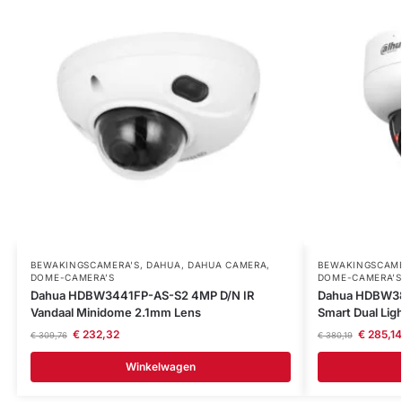
BEWAKINGSCAMERA'S
,
DAHUA
,
DAHUA CAMERA
,
BEWAKINGSCAME
DOME-CAMERA’S
DOME-CAMERA’S
Dahua HDBW3441FP-AS-S2 4MP D/N IR
Dahua HDBW38
Vandaal Minidome 2.1mm Lens
Smart Dual Li
€
232,32
€
285,14
€
309,76
€
380,19
Winkelwagen