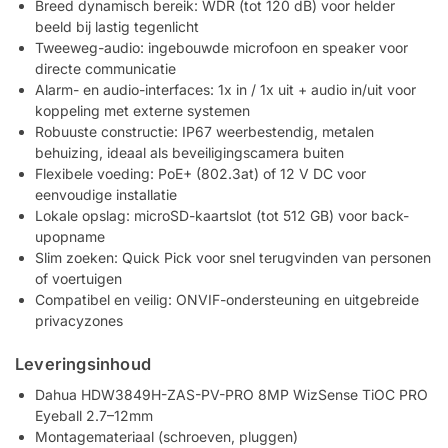
Breed dynamisch bereik: WDR (tot 120 dB) voor helder
beeld bij lastig tegenlicht
Tweeweg-audio: ingebouwde microfoon en speaker voor
directe communicatie
Alarm- en audio-interfaces: 1x in / 1x uit + audio in/uit voor
koppeling met externe systemen
Robuuste constructie: IP67 weerbestendig, metalen
behuizing, ideaal als beveiligingscamera buiten
Flexibele voeding: PoE+ (802.3at) of 12 V DC voor
eenvoudige installatie
Lokale opslag: microSD-kaartslot (tot 512 GB) voor back-
upopname
Slim zoeken: Quick Pick voor snel terugvinden van personen
of voertuigen
Compatibel en veilig: ONVIF-ondersteuning en uitgebreide
privacyzones
Leveringsinhoud
Dahua HDW3849H-ZAS-PV-PRO 8MP WizSense TiOC PRO
Eyeball 2.7–12mm
Montagemateriaal (schroeven, pluggen)