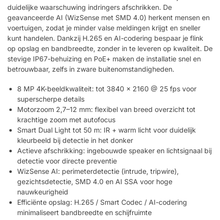
duidelijke waarschuwing indringers afschrikken. De
geavanceerde AI (WizSense met SMD 4.0) herkent mensen en
voertuigen, zodat je minder valse meldingen krijgt en sneller
kunt handelen. Dankzij H.265 en AI-codering bespaar je flink
op opslag en bandbreedte, zonder in te leveren op kwaliteit. De
stevige IP67-behuizing en PoE+ maken de installatie snel en
betrouwbaar, zelfs in zware buitenomstandigheden.
8 MP 4K-beeldkwaliteit: tot 3840 x 2160 @ 25 fps voor
superscherpe details
Motorzoom 2,7–12 mm: flexibel van breed overzicht tot
krachtige zoom met autofocus
Smart Dual Light tot 50 m: IR + warm licht voor duidelijk
kleurbeeld bij detectie in het donker
Actieve afschrikking: ingebouwde speaker en lichtsignaal bij
detectie voor directe preventie
WizSense AI: perimeterdetectie (intrude, tripwire),
gezichtsdetectie, SMD 4.0 en AI SSA voor hoge
nauwkeurigheid
Efficiënte opslag: H.265 / Smart Codec / AI-codering
minimaliseert bandbreedte en schijfruimte