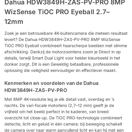
Dahua HDW3849H-ZAS-PV-PRO 8MP
WizSense TiOC PRO Eyeball 2.7–
12mm
Zoek je een betrouwbare 4K-buitencamera die meteen resultaat
levert? De Dahua HDW3849H-ZAS-PV-PRO 8MP WizSense
TiOC PRO Eyeball combineert haarscherpe beelden met slimme
afschrikking. Dankzij de motorzoomlens zoom je Direct in op
details, terwijl Smart Dual Light voor helder kleurbeeld in het
donker zorgt. Dit is een Geweldig betaalbare, professionele
oplossing die veiligheid eenvoudiger én effectiever maakt.
Kenmerken en voordelen van de Dahua
HDW3849H-ZAS-PV-PRO
Met 8MP 4K-resolutie leg je elk detail vast, overdag en ’s
nachts. De vari-focale motorlens (2,7–12 mm) geeft je de
vrijheid om het beeld perfect in te kaderen, van breed
overzicht tot close-up. De TiOC PRO-technologie combineert
detectie, licht en geluid in één camera: bij beweging schakelt
de camera over naar warm aanvullend licht en kan hij met een