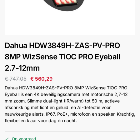
installatie
Alarmsystemen
Account
Contact
Help
Wagen
Camera's
Dahua HDW3849H-ZAS-PV-PRO
&
Intercom
8MP WizSense TiOC PRO Eyeball
2.7-12mm
Branddetectie
€
747,05
€
560,29
Dahua HDW3849H-ZAS-PV-PRO 8MP WizSense TiOC PRO
Inbraakbeveiliging
Eyeball is een 4K beveiligingscamera met motorische 2,7–12
mm zoom. Slimme dual-light (IR/warm) tot 50 m, actieve
afschrikking met licht en geluid, en AI-detectie voor
Merken
nauwkeurige alerts. IP67, PoE+, microfoon en speaker. Krachtig,
flexibel en klaar voor dag én nacht.
Outlet
SALE
Op voorraad