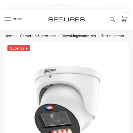
🏷️ 10% extra op Dahua, code
dahuasupersale
0
MENU
Home
Camera's & Intercom
Bewakingscamera's
Turret-camera's
/
/
/
Zoek een
product…
SuperSale
P
O
P
U
L
A
I
R
Alarm
samenstellen
Alarm
met